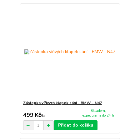
Záslepka vířivých klapek sání - BMW - N47
Skladem,
499 Kč
expedujeme do 24 h
/
ks
Přidat do košíku