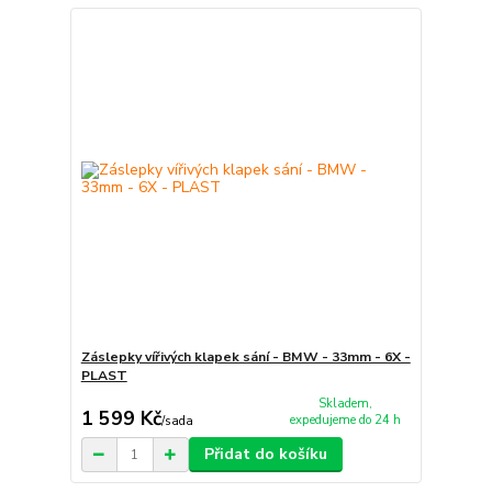
Záslepky vířivých klapek sání - BMW - 33mm - 6X -
PLAST
Skladem,
1 599 Kč
expedujeme do 24 h
/
sada
Přidat do košíku