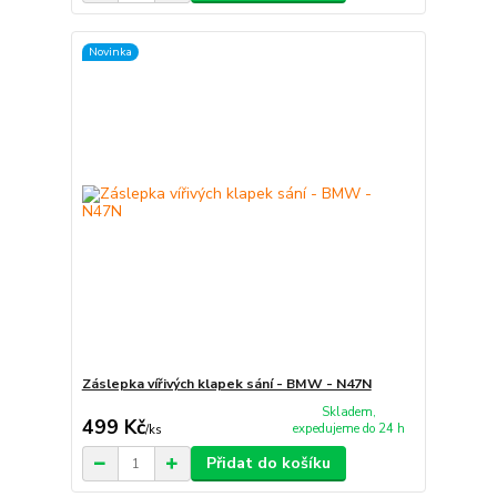
Novinka
Záslepka vířivých klapek sání - BMW - N47N
Skladem,
499 Kč
expedujeme do 24 h
/
ks
Přidat do košíku