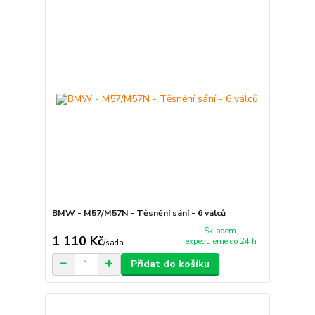
BMW - M57/M57N - Těsnění sání - 6 válců
Skladem,
1 110 Kč
expedujeme do 24 h
/
sada
Přidat do košíku