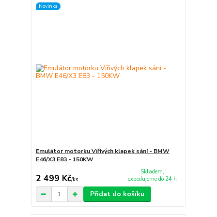
Novinka
Emulátor motorku Vířivých klapek sání - BMW
E46/X3 E83 - 150KW
Skladem,
2 499 Kč
expedujeme do 24 h
/
ks
Přidat do košíku