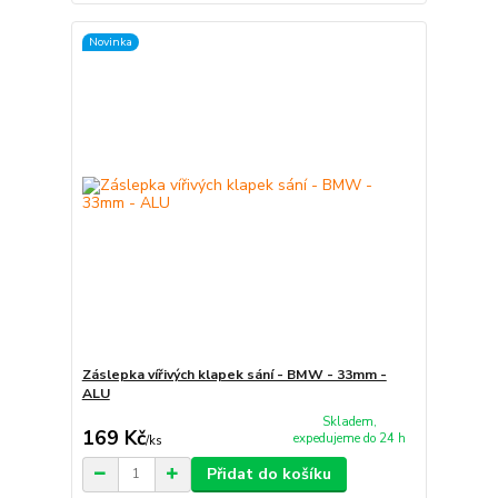
Novinka
Záslepka vířivých klapek sání - BMW - 33mm -
ALU
Skladem,
169 Kč
expedujeme do 24 h
/
ks
Přidat do košíku