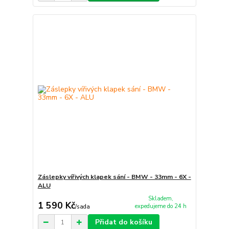
Záslepky vířivých klapek sání - BMW - 33mm - 6X -
ALU
Skladem,
1 590 Kč
expedujeme do 24 h
/
sada
Přidat do košíku