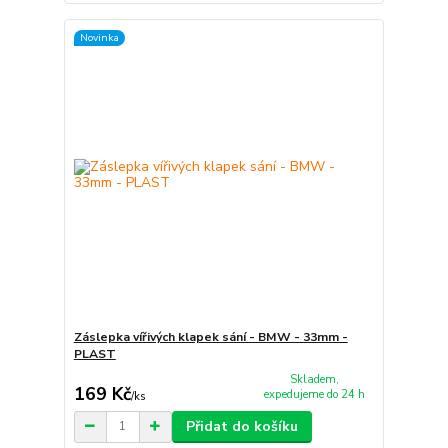
Novinka
Záslepka vířivých klapek sání - BMW - 33mm -
PLAST
Skladem,
169 Kč
expedujeme do 24 h
/
ks
Přidat do košíku