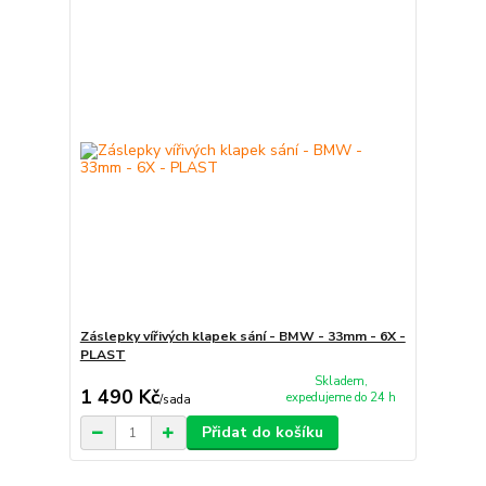
Záslepky vířivých klapek sání - BMW - 33mm - 6X -
PLAST
Skladem,
1 490 Kč
expedujeme do 24 h
/
sada
Přidat do košíku