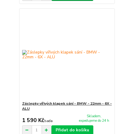
Záslepky vířivých klapek sání - BMW - 22mm - 6X -
ALU
Skladem,
1 590 Kč
expedujeme do 24 h
/
sada
Přidat do košíku