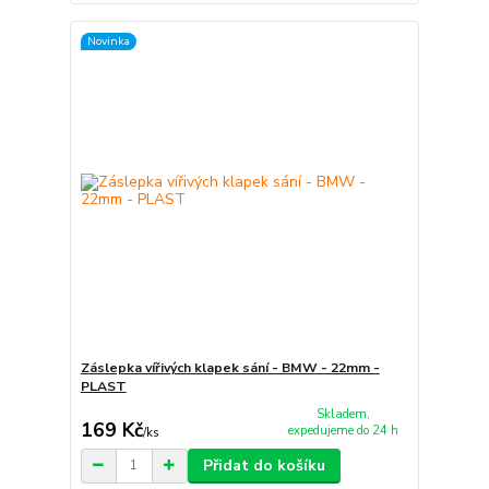
Novinka
Záslepka vířivých klapek sání - BMW - 22mm -
PLAST
Skladem,
169 Kč
expedujeme do 24 h
/
ks
Přidat do košíku