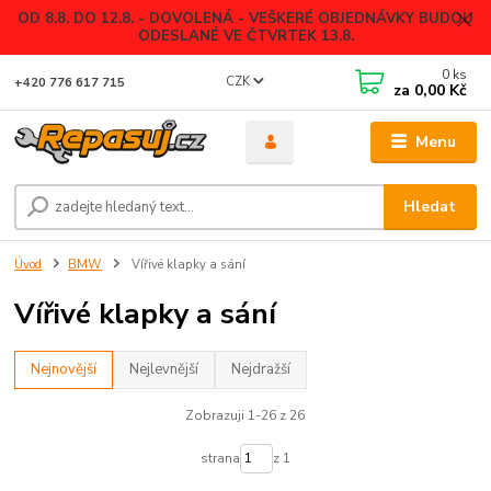
OD 8.8. DO 12.8. - DOVOLENÁ - VEŠKERÉ OBJEDNÁVKY BUDOU
ODESLANÉ VE ČTVRTEK 13.8.
0
ks
CZK
+420 776 617 715
za
0,00 Kč
Menu
Hledat
Úvod
BMW
Vířivé klapky a sání
Vířivé klapky a sání
Nejnovější
Nejlevnější
Nejdražší
Zobrazuji 1-26 z 26
strana
z 1