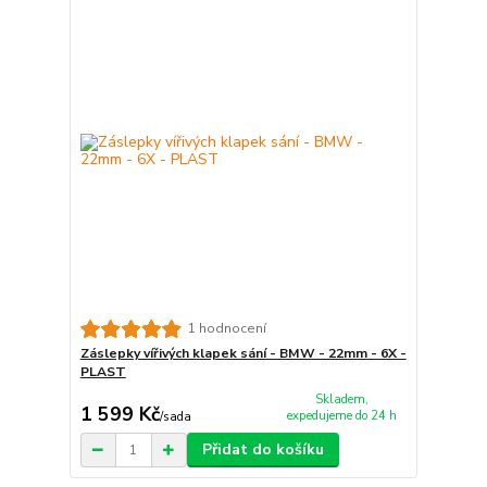
1 hodnocení
Záslepky vířivých klapek sání - BMW - 22mm - 6X -
PLAST
Skladem,
1 599 Kč
expedujeme do 24 h
/
sada
Přidat do košíku