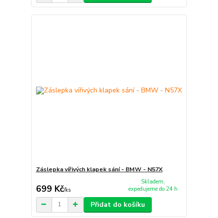
Záslepka vířivých klapek sání - BMW - N57X
Skladem,
699 Kč
expedujeme do 24 h
/
ks
Přidat do košíku