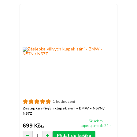
1 hodnocení
Záslepka vířivých klapek sání - BMW - N57N /
N57Z
Skladem,
699 Kč
expedujeme do 24 h
/
ks
Přidat do košíku