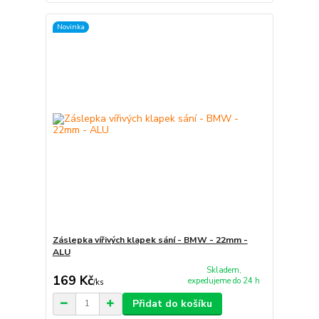
Novinka
Záslepka vířivých klapek sání - BMW - 22mm -
ALU
Skladem,
169 Kč
expedujeme do 24 h
/
ks
Přidat do košíku