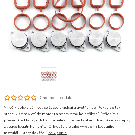
Ohodnotit produkt
Vířivé klapky v sání velice často praskají a uvolňují se. Pokud se tak
stane, klapka vletí do motoru a nenávratně ho poškodí. Řešením a
prevencí je klapky odstranit a nahradit je záslepkami. Nabízíme záslepky
z velice kvalitního hliníku. O-kroužek je také vyroben z kvalitního
materiálu, který dokáže...
celý popis