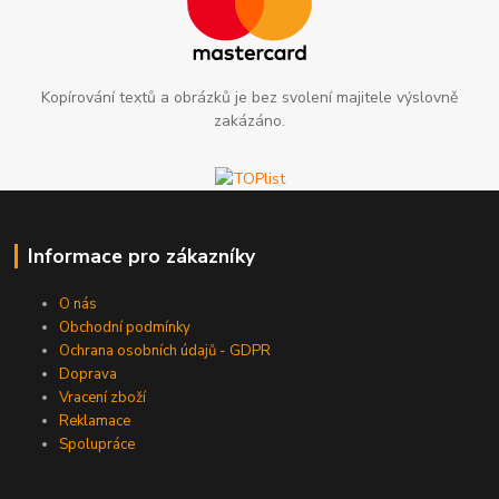
Kopírování textů a obrázků je bez svolení majitele výslovně
zakázáno.
Informace pro zákazníky
O nás
Obchodní podmínky
Ochrana osobních údajů - GDPR
Doprava
Vracení zboží
Reklamace
Spolupráce