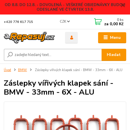
OD 8.8. DO 12.8. - DOVOLENÁ - VEŠKERÉ OBJEDNÁVKY BUDOU
ODESLANÉ VE ČTVRTEK 13.8.
0
ks
CZK
+420 776 617 715
za
0,00 Kč
Menu
Hledat
Úvod
BMW
Záslepky vířivých klapek sání - BMW - 33mm - 6X - ALU
Záslepky vířivých klapek sání -
BMW - 33mm - 6X - ALU