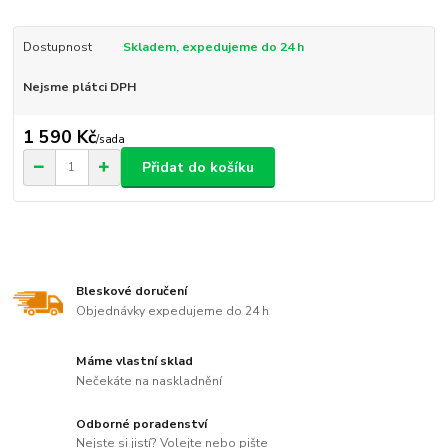
Dostupnost
Skladem, expedujeme do 24 h
Nejsme plátci DPH
1 590 Kč
/
sada
Přidat do košíku
Bleskové doručení
Objednávky expedujeme do 24 h
Máme vlastní sklad
Nečekáte na naskladnění
Odborné poradenství
Nejste si jistí? Volejte nebo pište