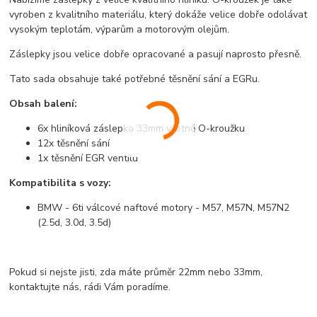
vyroben z kvalitního materiálu, který dokáže velice dobře odolávat
vysokým teplotám, výparům a motorovým olejům.
Záslepky jsou velice dobře opracované a pasují naprosto přesně.
Tato sada obsahuje také potřebné těsnění sání a EGRu.
Obsah balení:
6x hliníková záslepka 33mm včetně O-kroužku
12x těsnění sání
1x těsnění EGR ventilu
Kompatibilita s vozy:
BMW - 6ti válcové naftové motory - M57, M57N, M57N2
(2.5d, 3.0d, 3.5d)
Pokud si nejste jisti, zda máte průměr 22mm nebo 33mm,
kontaktujte nás, rádi Vám poradíme.