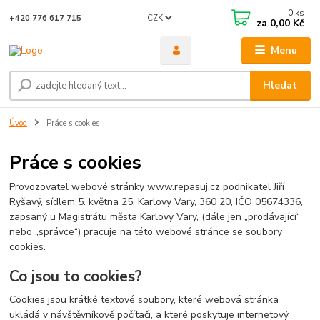
0
ks
CZK
+420 776 617 715
za
0,00 Kč
Menu
Hledat
Úvod
Práce s cookies
Práce s cookies
Provozovatel webové stránky www.repasuj.cz podnikatel Jiří
Ryšavý, sídlem 5. května 25, Karlovy Vary, 360 20, IČO 05674336,
zapsaný u Magistrátu města Karlovy Vary, (dále jen „prodávající“
nebo „správce“) pracuje na této webové stránce se soubory
cookies.
Co jsou to cookies?
Cookies jsou krátké textové soubory, které webová stránka
ukládá v návštěvníkově počítači, a které poskytuje internetový