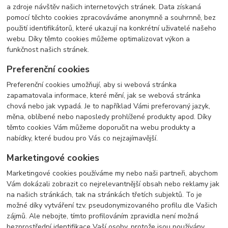
a zdroje návštěv našich internetových stránek. Data získaná
pomocí těchto cookies zpracováváme anonymně a souhrnně, bez
použití identifikátorů, které ukazují na konkrétní uživatelé našeho
webu. Díky těmto cookies můžeme optimalizovat výkon a
funkčnost našich stránek.
Preferenční cookies
Preferenční cookies umožňují, aby si webová stránka
zapamatovala informace, které mění, jak se webová stránka
chová nebo jak vypadá. Je to například Vámi preferovaný jazyk,
měna, oblíbené nebo naposledy prohlížené produkty apod. Díky
těmto cookies Vám můžeme doporučit na webu produkty a
nabídky, které budou pro Vás co nejzajímavější.
Marketingové cookies
Marketingové cookies používáme my nebo naši partneři, abychom
Vám dokázali zobrazit co nejrelevantnější obsah nebo reklamy jak
na našich stránkách, tak na stránkách třetích subjektů. To je
možné díky vytváření tzv. pseudonymizovaného profilu dle Vašich
zájmů. Ale nebojte, tímto profilováním zpravidla není možná
bezprostřední identifikace Vaší osoby, protože jsou používány