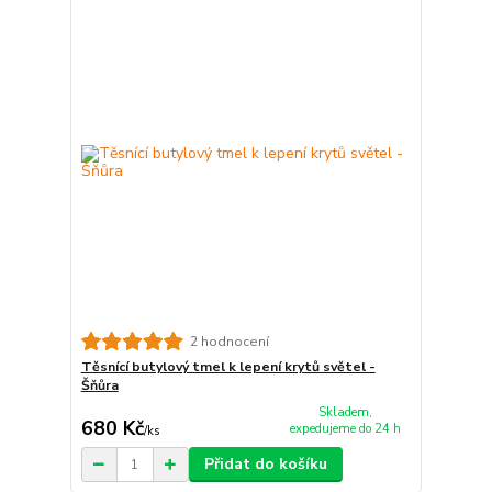
2 hodnocení
Těsnící butylový tmel k lepení krytů světel -
Šňůra
Skladem,
680 Kč
expedujeme do 24 h
/
ks
Přidat do košíku