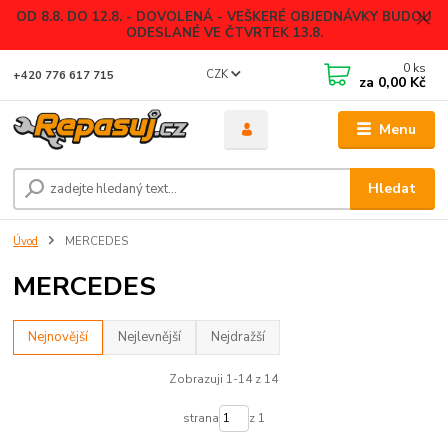
OD 8.8. DO 12.8. - DOVOLENÁ - VEŠKERÉ OBJEDNÁVKY BUDOU
ODESLANÉ VE ČTVRTEK 13.8.
0
ks
CZK
+420 776 617 715
za
0,00 Kč
Menu
Hledat
Úvod
MERCEDES
MERCEDES
Nejnovější
Nejlevnější
Nejdražší
Zobrazuji 1-14 z 14
strana
z 1