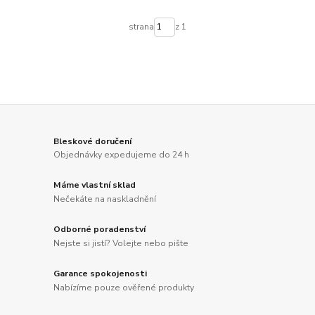
strana
z 1
Bleskové doručení
Objednávky expedujeme do 24 h
Máme vlastní sklad
Nečekáte na naskladnění
Odborné poradenství
Nejste si jistí? Volejte nebo pište
Garance spokojenosti
Nabízíme pouze ověřené produkty