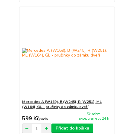
Mercedes A (W169), B (W245), R (W251), ML
(W164), GL - pružinky do zámku dveří
Skladem,
599 Kč
expedujeme do 24 h
/
sada
Přidat do košíku