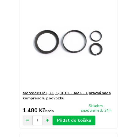
Mercedes ML, GL, S, R, CL - AMK - Opravná sada
kompresoru podvozku
Skladem,
1 480 Kč
expedujeme do 24 h
/
sada
Přidat do košíku