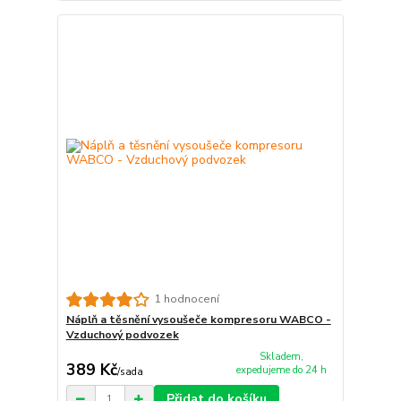
1 hodnocení
Náplň a těsnění vysoušeče kompresoru WABCO -
Vzduchový podvozek
Skladem,
389 Kč
expedujeme do 24 h
/
sada
Přidat do košíku