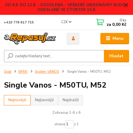
OD 8.8. DO 12.8. - DOVOLENÁ - VEŠKERÉ OBJEDNÁVKY BUDOU
ODESLANÉ VE ČTVRTEK 13.8.
0
ks
CZK
+420 776 617 715
za
0,00 Kč
Menu
Hledat
Úvod
BMW
Systém VANOS
Single Vanos - M50TU, M52
Single Vanos - M50TU, M52
Nejnovější
Nejlevnější
Nejdražší
Zobrazuji 1-6 z 6
strana
z 1