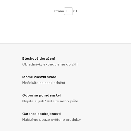
strana
z 1
Bleskové doručení
Objednávky expedujeme do 24 h
Máme vlastní sklad
Nečekáte na naskladnění
Odborné poradenství
Nejste si jistí? Volejte nebo pište
Garance spokojenosti
Nabízíme pouze ověřené produkty