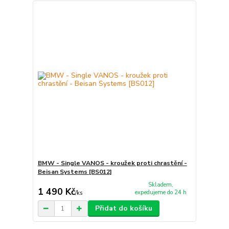
BMW - Single VANOS - kroužek proti chrastění -
Beisan Systems [BS012]
Skladem,
1 490 Kč
expedujeme do 24 h
/
ks
Přidat do košíku