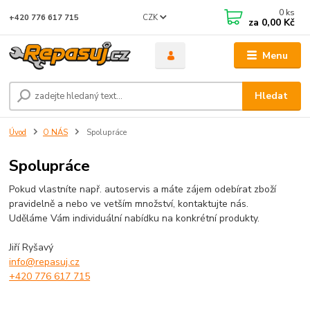
0
ks
CZK
+420 776 617 715
za
0,00 Kč
Menu
Hledat
Úvod
O NÁS
Spolupráce
Spolupráce
Pokud vlastníte např. autoservis a máte zájem odebírat zboží
pravidelně a nebo ve vetším množství, kontaktujte nás.
Uděláme Vám individuální nabídku na konkrétní produkty.
Jiří Ryšavý
info@repasuj.cz
+420 776 617 715