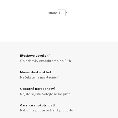
strana
z 1
Bleskové doručení
Objednávky expedujeme do 24 h
Máme vlastní sklad
Nečekáte na naskladnění
Odborné poradenství
Nejste si jistí? Volejte nebo pište
Garance spokojenosti
Nabízíme pouze ověřené produkty