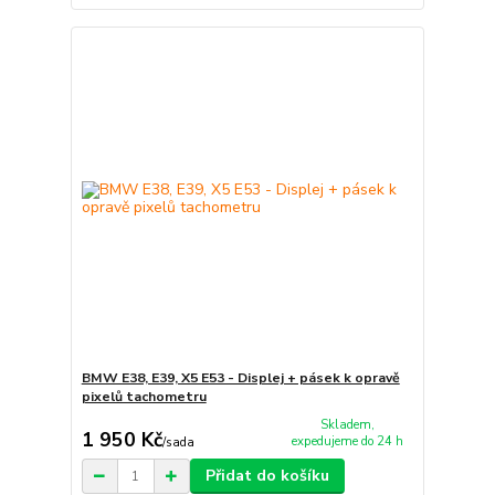
BMW E38, E39, X5 E53 - Displej + pásek k opravě
pixelů tachometru
Skladem,
1 950 Kč
expedujeme do 24 h
/
sada
Přidat do košíku