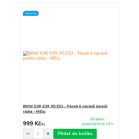
Novinka
BMW E38, E39, X5 E53 - Pásek k opravě pixelů
rádia - MIDu
Skladem,
999 Kč
expedujeme do 24 h
/
ks
Přidat do košíku