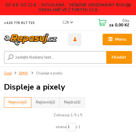
OD 8.8. DO 12.8. - DOVOLENÁ - VEŠKERÉ OBJEDNÁVKY BUDOU
ODESLANÉ VE ČTVRTEK 13.8.
0
ks
CZK
+420 776 617 715
za
0,00 Kč
Menu
Hledat
Úvod
BMW
Displeje a pixely
Displeje a pixely
Nejnovější
Nejlevnější
Nejdražší
Zobrazuji 1-5 z 5
strana
z 1