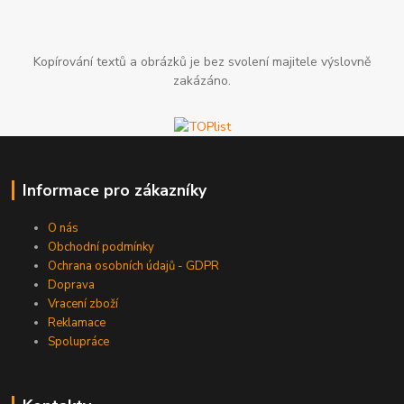
Kopírování textů a obrázků je bez svolení majitele výslovně
zakázáno.
Informace pro zákazníky
O nás
Obchodní podmínky
Ochrana osobních údajů - GDPR
Doprava
Vracení zboží
Reklamace
Spolupráce