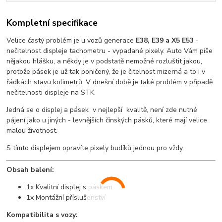
Kompletní specifikace
Velice častý problém je u vozů generace
E38, E39 a X5 E53
-
nečitelnost displeje tachometru - vypadané pixely. Auto Vám píše
nějakou hlášku, a někdy je v podstatě nemožné rozluštit jakou,
protože pásek je už tak poničený, že je čitelnost mizerná a to i v
řádkách stavu kolimetrů. V dnešní době je také problém v případě
nečitelnosti displeje na STK.
Jedná se o displej a pásek v nejlepší kvalitě, není zde nutné
pájení jako u jiných - levnějších čínských pásků, které mají velice
malou životnost.
S tímto displejem opravíte pixely budíků jednou pro vždy.
Obsah balení:
1x Kvalitní displej s páskem
1x Montážní příslušenství
Kompatibilita s vozy: