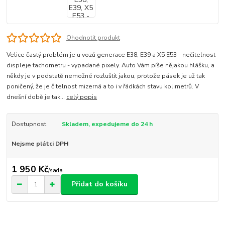
Ohodnotit produkt
Velice častý problém je u vozů generace E38, E39 a X5 E53 - nečitelnost
displeje tachometru - vypadané pixely. Auto Vám píše nějakou hlášku, a
někdy je v podstatě nemožné rozluštit jakou, protože pásek je už tak
poničený, že je čitelnost mizerná a to i v řádkách stavu kolimetrů. V
dnešní době je tak...
celý popis
Dostupnost
Skladem, expedujeme do 24 h
Nejsme plátci DPH
1 950 Kč
/
sada
Přidat do košíku