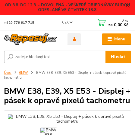
OD 8.8. DO 12.8. - DOVOLENÁ - VEŠKERÉ OBJEDNÁVKY BUDOU
ODESLANÉ VE ČTVRTEK 13.8.
0
ks
CZK
+420 776 617 715
za
0,00 Kč
Menu
Hledat
Úvod
BMW
BMW E38, E39, X5 E53 - Displej + pásek k opravě pixelů
tachometru
BMW E38, E39, X5 E53 - Displej +
pásek k opravě pixelů tachometru