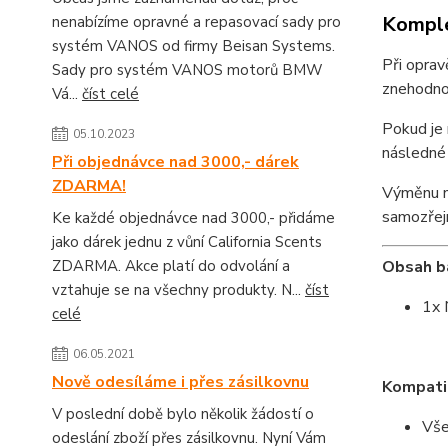
Komple
nenabízíme opravné a repasovací sady pro
systém VANOS od firmy Beisan Systems.
Při oprav
Sady pro systém VANOS motorů BMW
znehodnoc
Vá...
číst celé
Pokud je 
05.10.2023
následné 
Při objednávce nad 3000,- dárek
ZDARMA!
Výměnu n
samozřej
Ke každé objednávce nad 3000,- přidáme
jako dárek jednu z vůní California Scents
ZDARMA. Akce platí do odvolání a
Obsah ba
vztahuje se na všechny produkty. N...
číst
1x 
celé
06.05.2021
Nově odesíláme i přes zásilkovnu
Kompatib
V poslední době bylo několik žádostí o
Vše
odeslání zboží přes zásilkovnu. Nyní Vám