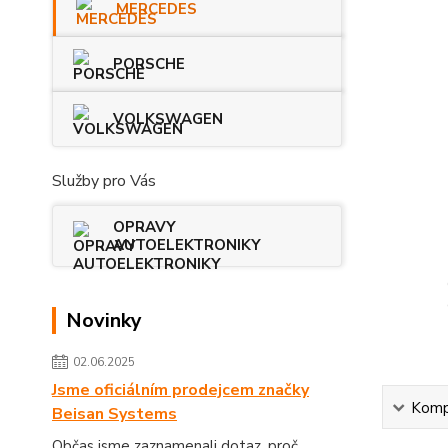
MERCEDES
PORSCHE
VOLKSWAGEN
Služby pro Vás
OPRAVY
AUTOELEKTRONIKY
Novinky
02.06.2025
Jsme oficiálním prodejcem značky
Kompl
Beisan Systems
Občas jsme zaznamenali dotaz, proč