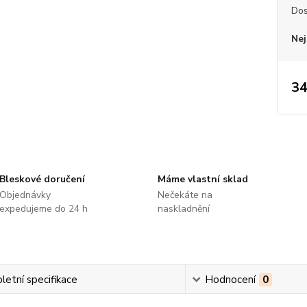
Dos
Nej
34
Bleskové doručení
Máme vlastní sklad
Objednávky
Nečekáte na
expedujeme do 24 h
naskladnění
etní specifikace
Hodnocení
0