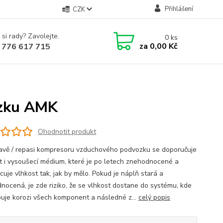
Přihlášení
CZK
 si rady? Zavolejte.
0
ks
za
0,00 Kč
 776 617 715
ozku AMK
Ohodnotit produkt
ravě / repasi kompresoru vzduchového podvozku se doporučuje
t i vysoušecí médium, které je po letech znehodnocené a
cuje vlhkost tak, jak by mělo. Pokud je náplň stará a
nocená, je zde riziko, že se vlhkost dostane do systému, kde
uje korozi všech komponent a následné z...
celý popis