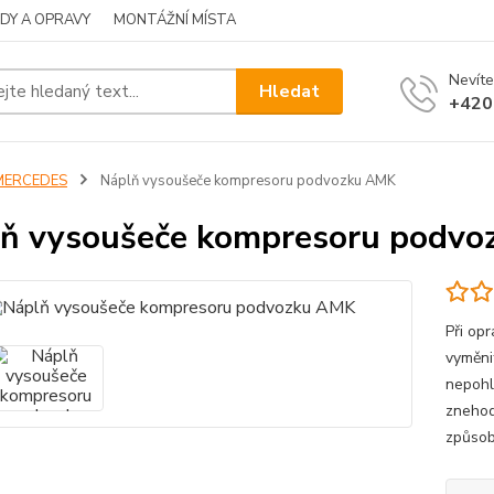
DY A OPRAVY
MONTÁŽNÍ MÍSTA
Nevíte
Hledat
+420
MERCEDES
Náplň vysoušeče kompresoru podvozku AMK
ň vysoušeče kompresoru podv
Při op
vyměni
nepohl
znehod
způsob