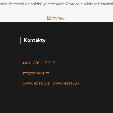
pírování textů a obrázků je bez svolení majitele výslovně zakázá
Kontakty
+420 776 617 715
info@repasuj.cz
www.repasuj.cz
|
www.repasuj.sk