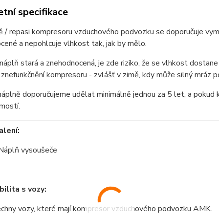
tní specifikace
ě / repasi kompresoru vzduchového podvozku se doporučuje vymě
ené a nepohlcuje vlhkost tak, jak by mělo.
náplň stará a znehodnocená, je zde riziko, že se vlhkost dosta
znefunkčnění kompresoru - zvlášť v zimě, kdy může silný mráz p
áplně doporučujeme udělat minimálně jednou za 5 let, a pokud 
mostí.
lení:
Náplň vysoušeče
ilita s vozy:
chny vozy, které mají kompresor vzduchového podvozku AMK.