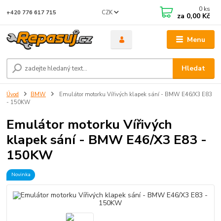
0
ks
CZK
+420 776 617 715
za
0,00 Kč
Menu
Hledat
Úvod
BMW
Emulátor motorku Vířivých klapek sání - BMW E46/X3 E83
- 150KW
Emulátor motorku Vířivých
klapek sání - BMW E46/X3 E83 -
150KW
Novinka