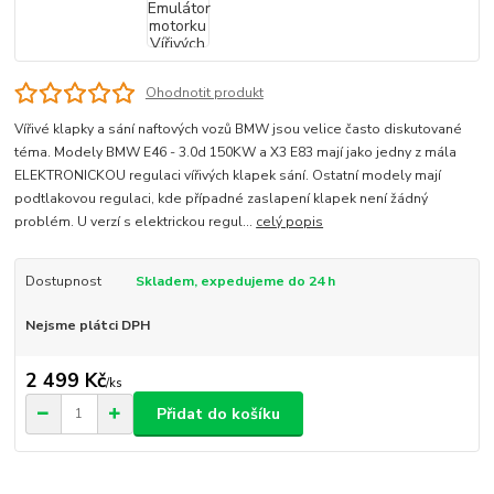
Ohodnotit produkt
Vířivé klapky a sání naftových vozů BMW jsou velice často diskutované
téma. Modely BMW E46 - 3.0d 150KW a X3 E83 mají jako jedny z mála
ELEKTRONICKOU regulaci vířivých klapek sání. Ostatní modely mají
podtlakovou regulaci, kde případné zaslapení klapek není žádný
problém. U verzí s elektrickou regul...
celý popis
Dostupnost
Skladem, expedujeme do 24 h
Nejsme plátci DPH
2 499 Kč
/
ks
Přidat do košíku