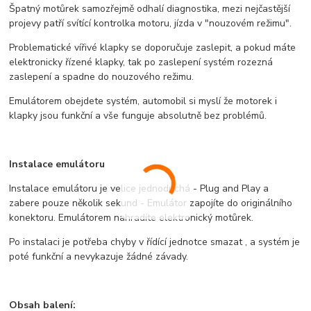
Špatný motůrek samozřejmě odhalí diagnostika, mezi nejčastější
projevy patří svítící kontrolka motoru, jízda v "nouzovém režimu".
Problematické vířivé klapky se doporučuje zaslepit, a pokud máte
elektronicky řízené klapky, tak po zaslepení systém rozezná
zaslepení a spadne do nouzového režimu.
Emulátorem obejdete systém, automobil si myslí že motorek i
klapky jsou funkční a vše funguje absolutně bez problémů.
Instalace emulátoru
Instalace emulátoru je velice jednoduchá - Plug and Play a
zabere pouze několik sekund - Emulátor zapojíte do originálního
konektoru. Emulátorem nahradíte elektronický motůrek.
Po instalaci je potřeba chyby v řídící jednotce smazat , a systém je
poté funkční a nevykazuje žádné závady.
Obsah balení: