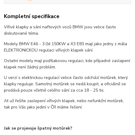
Kompletní specifikace
Vířivé klapky a sání naftových vozů BMW jsou velice často
diskutované téma.
Modely BMW E46 - 3.0d 150KW a X3 E83 mají jako jedny z mála
ELEKTRONICKOU regulaci vířivých klapek sání.
Ostatní modely mají podtlakovou regulaci, kde případné zaslapení
klapek není žádný problém.
U verzí s elektrickou regulací velice často odchází motůrek, který
klapky reguluje. Samotný motůrek se nedá koupit, a oficiálně se
prodává pouze včetně celého sání za cca 18 - 25 tis.
Ať už řešíte zaslepení vířivých klapek, nebo nefunkční motůrek,
tak pro Vás jako jediní v ČR máme řešení.
Jak se projevuje špatný motůrek?