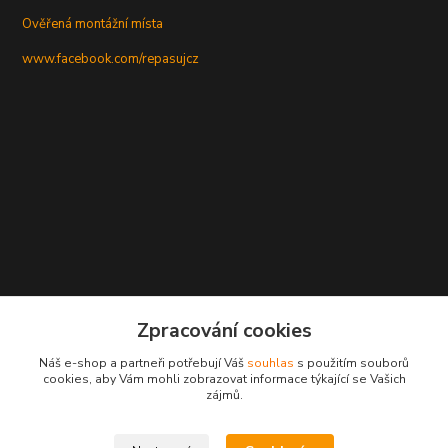
Ověřená montážní místa
www.facebook.com/repasujcz
Zpracování cookies
Náš e-shop a partneři potřebují Váš
souhlas
s použitím souborů
cookies, aby Vám mohli zobrazovat informace týkající se Vašich
zájmů.