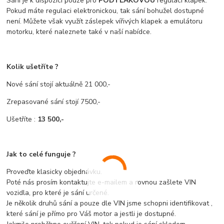
Sání je k dispozici pouze pro
PODTLAKOVOU
regulaci klapek.
Pokud máte regulaci elektronickou, tak sání bohužel dostupné
není. Můžete však využít záslepek vířivých klapek a emulátoru
motorku, které naleznete také v naší nabídce.
Kolik ušetříte ?
Nové sání stojí aktuálně 21 000,-
Zrepasované sání stojí 7500,-
Ušetříte :
13 500,-
Jak to celé funguje ?
Proveďte klasicky objednávku.
Poté nás prosím kontaktujte e-mailem a rovnou zašlete VIN
vozidla, pro které je sání určené.
Je několik druhů sání a pouze dle VIN jsme schopni identifikovat ,
které sání je přímo pro Váš motor a jestli je dostupné.