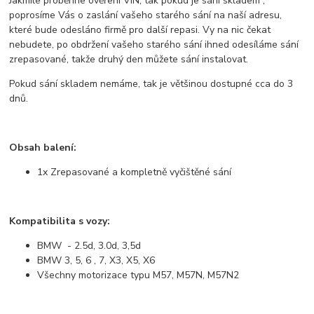
Jakmile proběhne ověření VIN, tak pokud je sání skladem ,
poprosíme Vás o zaslání vašeho starého sání na naší adresu,
které bude odesláno firmě pro další repasi. Vy na nic čekat
nebudete, po obdržení vašeho starého sání ihned odesíláme sání
zrepasované, takže druhý den můžete sání instalovat.
Pokud sání skladem nemáme, tak je většinou dostupné cca do 3
dnů.
Obsah balení:
1x Zrepasované a kompletně vyčištěné sání
Kompatibilita s vozy:
BMW - 2.5d, 3.0d, 3,5d
BMW 3, 5, 6 , 7, X3, X5, X6
Všechny motorizace typu M57, M57N, M57N2