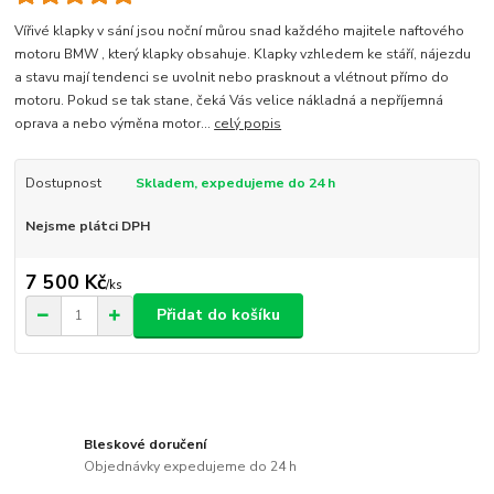
Vířivé klapky v sání jsou noční můrou snad každého majitele naftového
motoru BMW , který klapky obsahuje. Klapky vzhledem ke stáří, nájezdu
a stavu mají tendenci se uvolnit nebo prasknout a vlétnout přímo do
motoru. Pokud se tak stane, čeká Vás velice nákladná a nepříjemná
oprava a nebo výměna motor...
celý popis
Dostupnost
Skladem, expedujeme do 24 h
Nejsme plátci DPH
7 500 Kč
/
ks
Přidat do košíku
Bleskové doručení
Objednávky expedujeme do 24 h