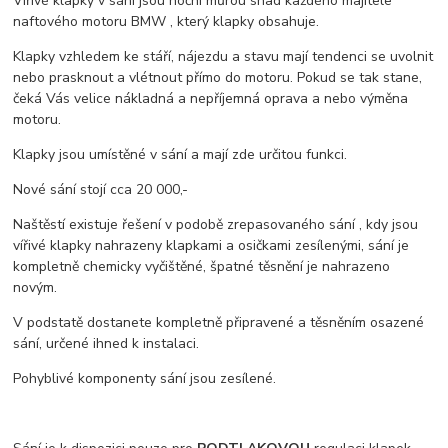
Vířivé klapky v sání jsou noční můrou snad každého majitele
naftového motoru BMW , který klapky obsahuje.
Klapky vzhledem ke stáří, nájezdu a stavu mají tendenci se uvolnit
nebo prasknout a vlétnout přímo do motoru. Pokud se tak stane,
čeká Vás velice nákladná a nepříjemná oprava a nebo výměna
motoru.
Klapky jsou umístěné v sání a mají zde určitou funkci.
Nové sání stojí cca 20 000,-
Naštěstí existuje řešení v podobě zrepasovaného sání , kdy jsou
vířivé klapky nahrazeny klapkami a osičkami zesílenými, sání je
kompletně chemicky vyčištěné, špatné těsnění je nahrazeno
novým.
V podstatě dostanete kompletně připravené a těsněním osazené
sání, určené ihned k instalaci.
Pohyblivé komponenty sání jsou zesílené.