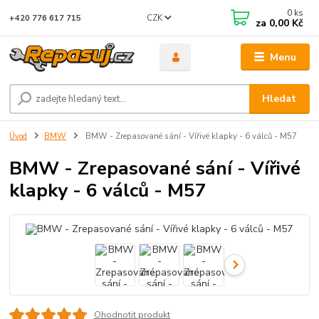
0
ks
CZK
+420 776 617 715
za
0,00 Kč
Menu
Hledat
Úvod
BMW
BMW - Zrepasované sání - Vířivé klapky - 6 válců - M57
BMW - Zrepasované sání - Vířivé
klapky - 6 válců - M57
Ohodnotit produkt