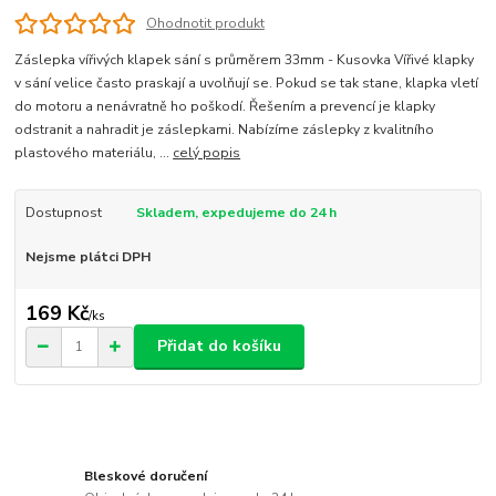
Ohodnotit produkt
Záslepka vířivých klapek sání s průměrem 33mm - Kusovka Vířivé klapky
v sání velice často praskají a uvolňují se. Pokud se tak stane, klapka vletí
do motoru a nenávratně ho poškodí. Řešením a prevencí je klapky
odstranit a nahradit je záslepkami. Nabízíme záslepky z kvalitního
plastového materiálu, ...
celý popis
Dostupnost
Skladem, expedujeme do 24 h
Nejsme plátci DPH
169 Kč
/
ks
Přidat do košíku
Bleskové doručení