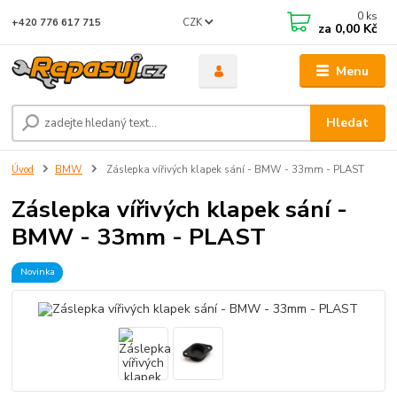
0
ks
CZK
+420 776 617 715
za
0,00 Kč
Menu
Hledat
Úvod
BMW
Záslepka vířivých klapek sání - BMW - 33mm - PLAST
Záslepka vířivých klapek sání -
BMW - 33mm - PLAST
Novinka