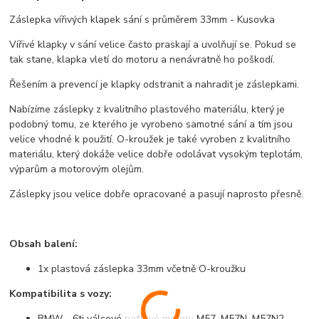
Záslepka vířivých klapek sání s průměrem 33mm - Kusovka
Vířivé klapky v sání velice často praskají a uvolňují se. Pokud se
tak stane, klapka vletí do motoru a nenávratně ho poškodí.
Řešením a prevencí je klapky odstranit a nahradit je záslepkami.
Nabízíme záslepky z kvalitního plastového materiálu, který je
podobný tomu, ze kterého je vyrobeno samotné sání a tím jsou
velice vhodné k použití. O-kroužek je také vyroben z kvalitního
materiálu, který dokáže velice dobře odolávat vysokým teplotám,
výparům a motorovým olejům.
Záslepky jsou velice dobře opracované a pasují naprosto přesně.
Obsah balení:
1x plastová záslepka 33mm včetně O-kroužku
Kompatibilita s vozy:
BMW - 6ti válcové naftové motory M57, M57N, M57N2