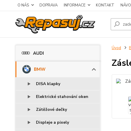
O NÁS
DOPRAVA
INFORMACE
KONTAKT
NÁVO
Úvod
AUDI
Zásl
BMW
DISA klapky
Elektrické stahování oken
Zátěžové dečky
Displeje a pixely