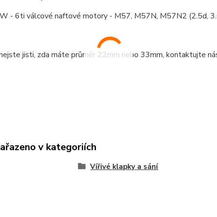
 - 6ti válcové naftové motory - M57, M57N, M57N2 (2.5d, 3.
nejste jisti, zda máte průměr 22mm nebo 33mm, kontaktujte nás
zařazeno v kategoriích
Vířivé klapky a sání