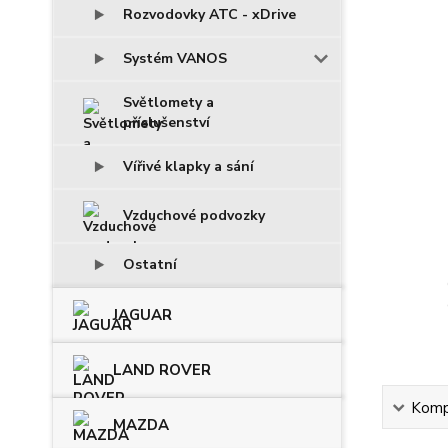
Rozvodovky ATC - xDrive
Systém VANOS
Světlomety a
příslušenství
Vířivé klapky a sání
Vzduchové podvozky
Ostatní
JAGUAR
LAND ROVER
Kompl
MAZDA