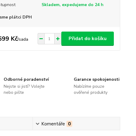
tupnost
Skladem, expedujeme do 24 h
sme plátci DPH
699 Kč
Přidat do košíku
/
sada
Odborné poradenství
Garance spokojenosti
Nejste si jistí? Volejte
Nabízíme pouze
nebo pište
ověřené produkty
Komentáře
0