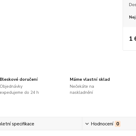
Dos
Nej
1 
Bleskové doručení
Máme vlastní sklad
Objednávky
Nečekáte na
expedujeme do 24 h
naskladnění
etní specifikace
Hodnocení
0