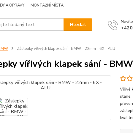
DY A OPRAVY
MONTÁŽNÍ MÍSTA
Nevíte
Hledat
+420
BMW
Záslepky vířivých klapek sání - BMW - 22mm - 6X - ALU
epky vířivých klapek sání - BM
Vířivé 
stane,
preven
záslepk
kvalitn