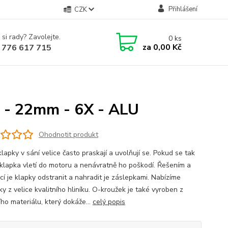
Přihlášení
CZK
 si rady? Zavolejte.
0
ks
za
0,00 Kč
 776 617 715
W - 22mm - 6X - ALU
Ohodnotit produkt
klapky v sání velice často praskají a uvolňují se. Pokud se tak
 klapka vletí do motoru a nenávratně ho poškodí. Řešením a
cí je klapky odstranit a nahradit je záslepkami. Nabízíme
y z velice kvalitního hliníku. O-kroužek je také vyroben z
ího materiálu, který dokáže...
celý popis