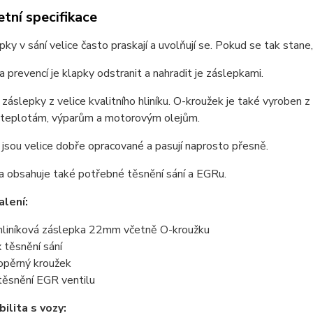
tní specifikace
apky v sání velice často praskají a uvolňují se. Pokud se tak stan
 prevencí je klapky odstranit a nahradit je záslepkami.
záslepky z velice kvalitního hliníku. O-kroužek je také vyroben z
teplotám, výparům a motorovým olejům.
jsou velice dobře opracované a pasují naprosto přesně.
a obsahuje také potřebné těsnění sání a EGRu.
lení:
hliníková záslepka 22mm včetně O-kroužku
 těsnění sání
opěrný kroužek
těsnění EGR ventilu
ilita s vozy: