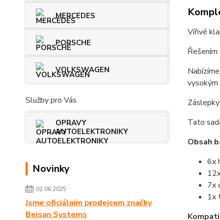
Komple
MERCEDES
Vířivé kl
PORSCHE
Řešením a
VOLKSWAGEN
Nabízíme 
vysokým 
Služby pro Vás
Záslepky 
Tato sad
OPRAVY
AUTOELEKTRONIKY
Obsah ba
6x 
Novinky
12x
7x 
02.06.2025
1x 
Jsme oficiálním prodejcem značky
Beisan Systems
Kompatib