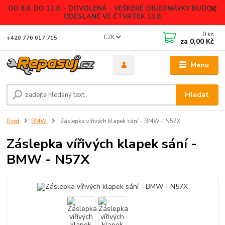
OD 8.8. DO 12.8. - DOVOLENÁ - VEŠKERÉ OBJEDNÁVKY BUDOU
ODESLANÉ VE ČTVRTEK 13.8.
0
ks
CZK
+420 776 617 715
za
0,00 Kč
Menu
Hledat
Úvod
BMW
Záslepka vířivých klapek sání - BMW - N57X
Záslepka vířivých klapek sání -
BMW - N57X