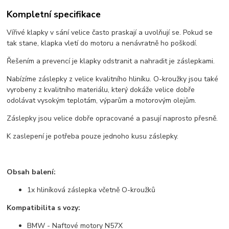
Kompletní specifikace
Vířivé klapky v sání velice často praskají a uvolňují se. Pokud se
tak stane, klapka vletí do motoru a nenávratně ho poškodí.
Řešením a prevencí je klapky odstranit a nahradit je záslepkami.
Nabízíme záslepky z velice kvalitního hliníku. O-kroužky jsou také
vyrobeny z kvalitního materiálu, který dokáže velice dobře
odolávat vysokým teplotám, výparům a motorovým olejům.
Záslepky jsou velice dobře opracované a pasují naprosto přesně.
K zaslepení je potřeba pouze jednoho kusu záslepky.
Obsah balení:
1x hliníková záslepka včetně O-kroužků
Kompatibilita s vozy:
BMW - Naftové motory N57X