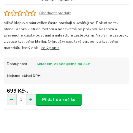
Ohodnotit produkt
Vířivé klapky v sání velice často praskají a uvolňují se. Pokud se tak
stane, klapka vletí do motoru a nenávratně ho poškodí. Řešením a
prevencí je klapky odstranit a nahradit je záslepkami. Nabízíme záslepky
z velice kvalitního hliníku. O-kroužky jsou také vyrobeny z kvalitního
materiálu, který dok...
celý popis
Dostupnost
Skladem, expedujeme do 24 h
Nejsme plátci DPH
699 Kč
/
ks
Přidat do košíku