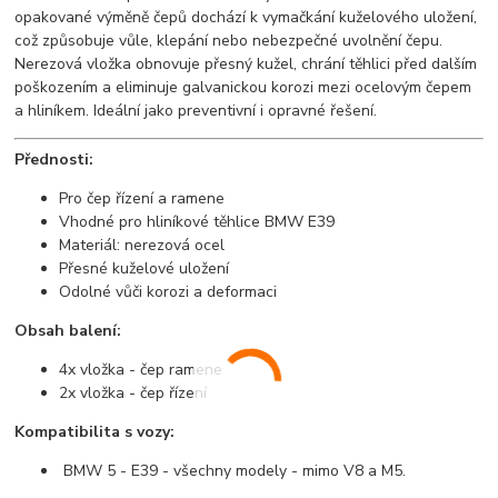
opakované výměně čepů dochází k vymačkání kuželového uložení,
což způsobuje vůle, klepání nebo nebezpečné uvolnění čepu.
Nerezová vložka obnovuje přesný kužel, chrání těhlici před dalším
poškozením a eliminuje galvanickou korozi mezi ocelovým čepem
a hliníkem. Ideální jako preventivní i opravné řešení.
Přednosti:
Pro čep řízení a ramene
Vhodné pro hliníkové těhlice BMW E39
Materiál: nerezová ocel
Přesné kuželové uložení
Odolné vůči korozi a deformaci
Obsah balení:
4x vložka - čep ramene
2x vložka - čep řízení
Kompatibilita s vozy:
BMW 5 - E39 - všechny modely - mimo V8 a M5.