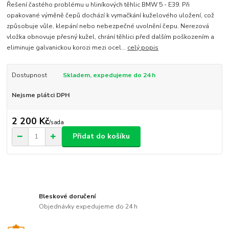
Řešení častého problému u hliníkových těhlic BMW 5 - E39. Při
opakované výměně čepů dochází k vymačkání kuželového uložení, což
způsobuje vůle, klepání nebo nebezpečné uvolnění čepu. Nerezová
vložka obnovuje přesný kužel, chrání těhlici před dalším poškozením a
eliminuje galvanickou korozi mezi ocel...
celý popis
Dostupnost
Skladem, expedujeme do 24 h
Nejsme plátci DPH
2 200 Kč
/
sada
Přidat do košíku
Bleskové doručení
Objednávky expedujeme do 24 h