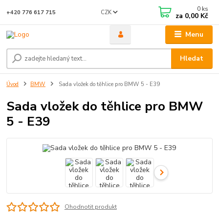
0
ks
CZK
+420 776 617 715
za
0,00 Kč
Menu
Hledat
Úvod
BMW
Sada vložek do těhlice pro BMW 5 - E39
Sada vložek do těhlice pro BMW
5 - E39
Ohodnotit produkt