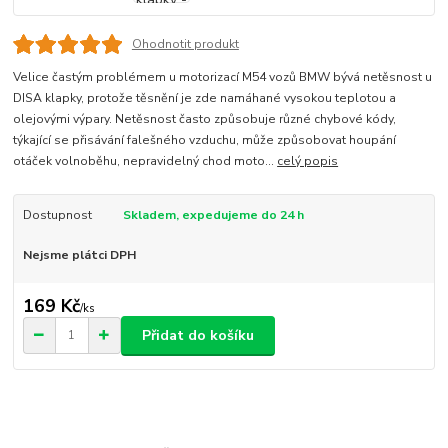
Ohodnotit produkt
Velice častým problémem u motorizací M54 vozů BMW bývá netěsnost u
DISA klapky, protože těsnění je zde namáhané vysokou teplotou a
olejovými výpary. Netěsnost často způsobuje různé chybové kódy,
týkající se přisávání falešného vzduchu, může způsobovat houpání
otáček volnoběhu, nepravidelný chod moto...
celý popis
Dostupnost
Skladem, expedujeme do 24 h
Nejsme plátci DPH
169 Kč
/
ks
Přidat do košíku