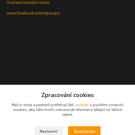
Ověřená montážní místa
www.facebook.com/repasujcz
Zpracování cookies
Náš e-shop a partneři potřebují Váš
souhlas
s použitím souborů
cookies, aby Vám mohli zobrazovat informace týkající se Vašich
zájmů.
Souhlasím
Nastavení