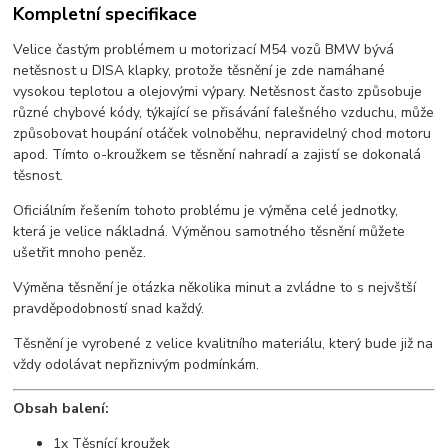
Kompletní specifikace
Velice častým problémem u motorizací M54 vozů BMW bývá
netěsnost u DISA klapky, protože těsnění je zde namáhané
vysokou teplotou a olejovými výpary. Netěsnost často způsobuje
různé chybové kódy, týkající se přisávání falešného vzduchu, může
způsobovat houpání otáček volnoběhu, nepravidelný chod motoru
apod. Tímto o-kroužkem se těsnění nahradí a zajistí se dokonalá
těsnost.
Oficiálním řešením tohoto problému je výměna celé jednotky,
která je velice nákladná. Výměnou samotného těsnění můžete
ušetřit mnoho peněz.
Výměna těsnění je otázka několika minut a zvládne to s nejvštší
pravděpodobností snad každý.
Těsnění je vyrobené z velice kvalitního materiálu, který bude již na
vždy odolávat nepřiznivým podmínkám.
Obsah balení:
1x Těsnící kroužek