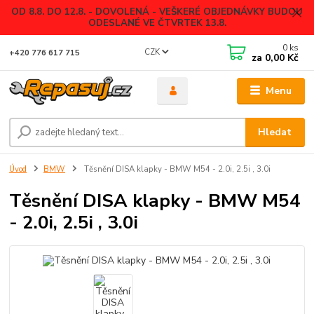
OD 8.8. DO 12.8. - DOVOLENÁ - VEŠKERÉ OBJEDNÁVKY BUDOU
ODESLANÉ VE ČTVRTEK 13.8.
0
ks
CZK
+420 776 617 715
za
0,00 Kč
Menu
Hledat
Úvod
BMW
Těsnění DISA klapky - BMW M54 - 2.0i, 2.5i , 3.0i
Těsnění DISA klapky - BMW M54
- 2.0i, 2.5i , 3.0i