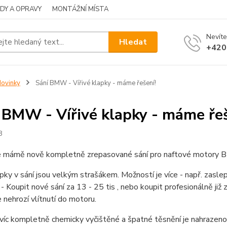
DY A OPRAVY
MONTÁŽNÍ MÍSTA
Nevíte
Hledat
+420
ovinky
Sání BMW - Vířivé klapky - máme řešení!
 BMW - Vířivé klapky - máme řeš
8
e mámě nově kompletně zrepasované sání pro naftové motory
apky v sání jsou velkým strašákem. Možností je více - např. zasl
- Koupit nové sání za 13 - 25 tis , nebo koupit profesionálně již
 nehrozí vlítnutí do motoru.
avíc kompletně chemicky vyčištěné a špatné těsnění je nahrazen