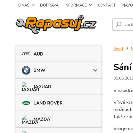
O NÁS
DOPRAVA
INFORMACE
KONTAKT
NÁVO
Úvod
N
AUDI
Sání
BMW
08.06.201
JAGUAR
V nabídc
Vířivé kl
LAND ROVER
možnosti 
takže zde
MAZDA
Sání je n