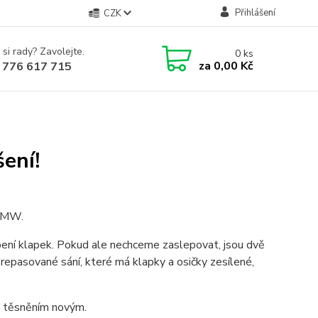
Přihlášení
CZK
 si rady? Zavolejte.
0
ks
za
0,00 Kč
 776 617 715
ení!
 BMW.
epení klapek. Pokud ale nechceme zaslepovat, jsou dvě
 zrepasované sání, které má klapky a osičky zesílené,
o těsněním novým.