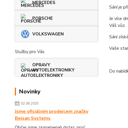
MERCEDES
Sání je p
PORSCHE
Je více d
Váš vůz.
VOLKSWAGEN
Sání zís
Vaše star
Služby pro Vás
OPRAVY
AUTOELEKTRONIKY
Do nabídk
Novinky
02.06.2025
Jsme oficiálním prodejcem značky
Beisan Systems
Občas jsme zaznamenali dotaz, proč