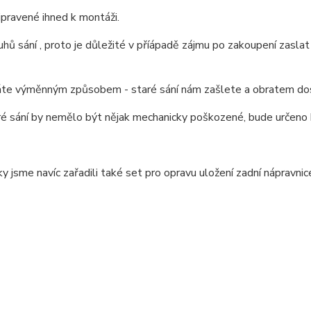
řipravené ihned k montáži.
ruhů sání , proto je důležité v příápadě zájmu po zakoupení zasla
káte výměnným způsobem - staré sání nám zašlete a obratem dost
é sání by nemělo být nějak mechanicky poškozené, bude určeno k 
y jsme navíc zařadili také set pro opravu uložení zadní náprav