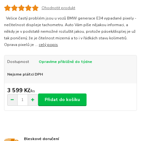
Ohodnotit produkt
Velice častý problém jsou u vozů BMW generace E34 vypadané pixely -
nečitelnost displeje tachometru. Auto Vám píše nějakou informaci, a
někdy je v podstatě nemožné rozluštit jakou, protože pásek/displej je už
tak poničený, že je čitelnost mizerná a to i v řádkách stavu kolimetrů.
Oprava pixelů je ...
celý popis
Dostupnost
Opravíme přibližně do týdne
Nejsme plátci DPH
3 599 Kč
/
ks
Přidat do košíku
Bleskové doručení