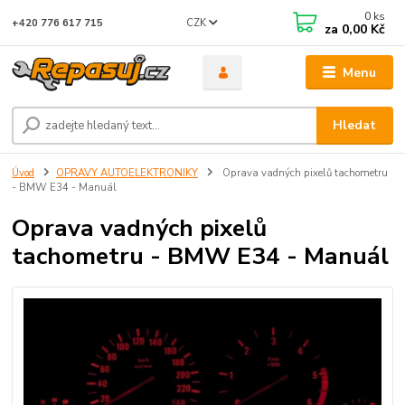
0
ks
CZK
+420 776 617 715
za
0,00 Kč
Menu
Hledat
Úvod
OPRAVY AUTOELEKTRONIKY
Oprava vadných pixelů tachometru
- BMW E34 - Manuál
Oprava vadných pixelů
tachometru - BMW E34 - Manuál