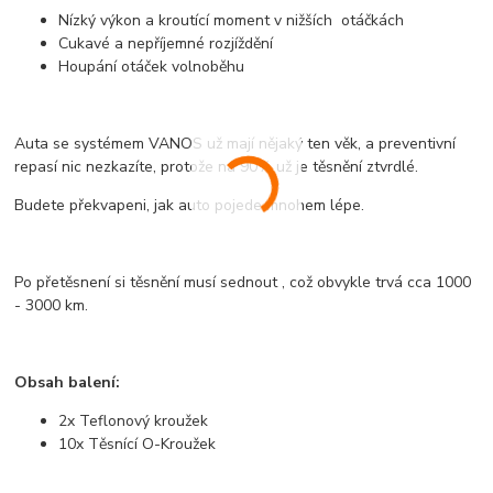
Nízký výkon a kroutící moment v nižších otáčkách
Cukavé a nepříjemné rozjíždění
Houpání otáček volnoběhu
Auta se systémem VANOS už mají nějaký ten věk, a preventivní
repasí nic nezkazíte, protože na 90% už je těsnění ztvrdlé.
Budete překvapeni, jak auto pojede mnohem lépe.
Po přetěsnení si těsnění musí sednout , což obvykle trvá cca 1000
- 3000 km.
Obsah balení:
2x Teflonový kroužek
10x Těsnící O-Kroužek