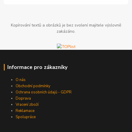
Kopírování textů a obrázků je bez svolení majitele výslovně
zakázáno.
Informace pro zákazníky
O nás
Obchodní podmínky
Ochrana osobních údajů - GDPR
Doprava
Vracení zboží
Reklamace
Spolupráce