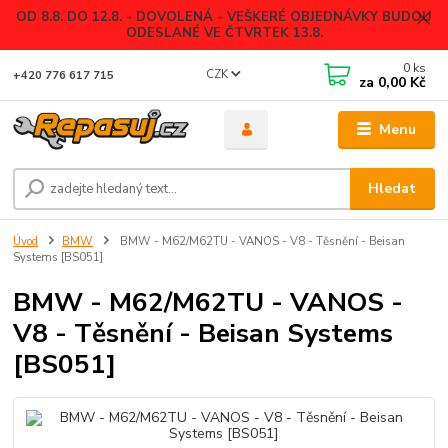
OD 8.8. DO 12.8. - DOVOLENÁ - VEŠKERÉ OBJEDNÁVKY BUDOU
ODESLANÉ VE ČTVRTEK 13.8.
0
ks
CZK
+420 776 617 715
za
0,00 Kč
Menu
Hledat
Úvod
BMW
BMW - M62/M62TU - VANOS - V8 - Těsnění - Beisan
Systems [BS051]
BMW - M62/M62TU - VANOS -
V8 - Těsnění - Beisan Systems
[BS051]