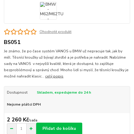
Ohodnotit produkt
BS051
Je známo, že po čase systém VANOS u BMW už nepracuje tak, jak by
měl. Těsnící kroužky už bývají ztvrdlé a je potřeba je nahradit. Nabízíme
sady na VANOS v nejvyšší kvalitě, která je dostupná, to zajišťuje
bezproblémový a správný chod. Mnoho lidí si myslí, že těsnící kroužky je
možné nahradit klasic...
celý popis
Dostupnost
Skladem, expedujeme do 24 h
Nejsme plátci DPH
2 260 Kč
/
sada
Přidat do košíku