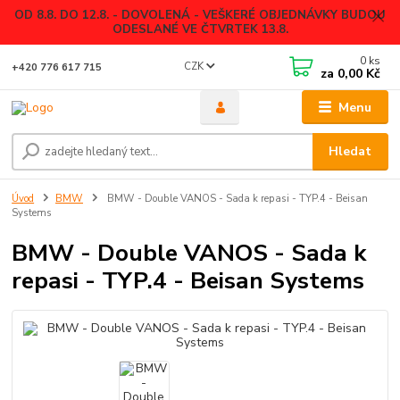
OD 8.8. DO 12.8. - DOVOLENÁ - VEŠKERÉ OBJEDNÁVKY BUDOU
ODESLANÉ VE ČTVRTEK 13.8.
0
ks
CZK
+420 776 617 715
za
0,00 Kč
Menu
Hledat
Úvod
BMW
BMW - Double VANOS - Sada k repasi - TYP.4 - Beisan
Systems
BMW - Double VANOS - Sada k
repasi - TYP.4 - Beisan Systems