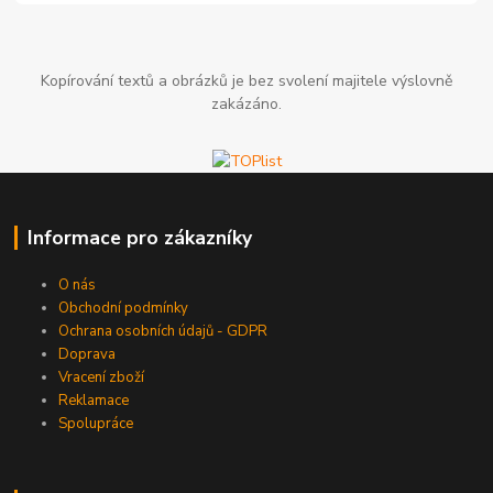
Kopírování textů a obrázků je bez svolení majitele výslovně
zakázáno.
Informace pro zákazníky
O nás
Obchodní podmínky
Ochrana osobních údajů - GDPR
Doprava
Vracení zboží
Reklamace
Spolupráce