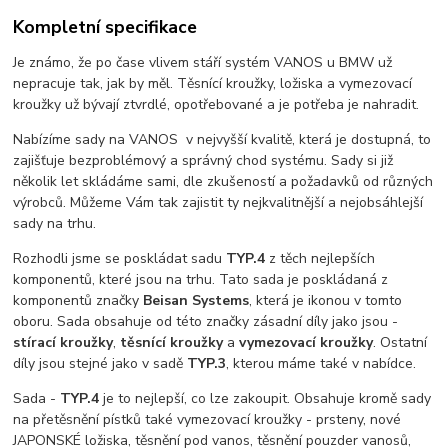
Kompletní specifikace
Je známo, že po čase vlivem stáří systém VANOS u BMW už
nepracuje tak, jak by měl. Těsnící kroužky, ložiska a vymezovací
kroužky už bývají ztvrdlé, opotřebované a je potřeba je nahradit.
Nabízíme sady na VANOS v nejvyšší kvalitě, která je dostupná, to
zajišťuje bezproblémový a správný chod systému. Sady si již
několik let skládáme sami, dle zkušeností a požadavků od různých
výrobců. Můžeme Vám tak zajistit ty nejkvalitnější a nejobsáhlejší
sady na trhu.
Rozhodli jsme se poskládat sadu
TYP.4
z těch nejlepších
komponentů, které jsou na trhu. Tato sada je poskládaná z
komponentů značky
Beisan Systems
, která je ikonou v tomto
oboru. Sada obsahuje od této značky zásadní díly jako jsou -
stírací kroužky
,
těsnící kroužky
a
vymezovací kroužky
. Ostatní
díly jsou stejné jako v sadě
TYP.3
, kterou máme také v nabídce.
Sada -
TYP.4
je to nejlepší, co lze zakoupit. Obsahuje kromě sady
na přetěsnění pístků také vymezovací kroužky - prsteny, nové
JAPONSKÉ ložiska, těsnění pod vanos, těsnění pouzder vanosů,