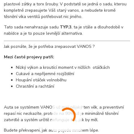
plastové zátky a torx šrouby. V podstatě se jedná o sadu, kterou
kompletně zrepasujete Váš starý vanos, a nebudete kromě
těsnění víka ventilů potřebovat nic jiného.
Tato sada nenahrazuje sadu
TYP.3
, ta je stále a dlouhodobě v
nabídce a je to pouze levnější alternativa.
Jak poznáte, že je potřeba zrepasovat VANOS ?
Mezi časté projevy patří:
Nízký výkon a kroutící moment v nižších otáčkách
Cukavé a nepříjemné rozjíždění
Houpání otáček volnoběhu
Chrastění a rachtání
Auta se systémem VANOS už mají nějaký ten věk, a preventivní
repasí nic nezkazíte, protože na 90% už je minimálně těsnění
zatvrdlé a systém určitě nefunguje tak, jak by měl.
Budete překvapeni, jak auto pojede mnohem lépe.