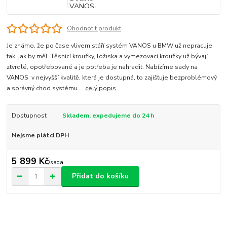
Ohodnotit produkt
Je známo, že po čase vlivem stáří systém VANOS u BMW už nepracuje
tak, jak by měl. Těsnící kroužky, ložiska a vymezovací kroužky už bývají
ztvrdlé, opotřebované a je potřeba je nahradit. Nabízíme sady na
VANOS v nejvyšší kvalitě, která je dostupná, to zajišťuje bezproblémový
a správný chod systému....
celý popis
Dostupnost
Skladem, expedujeme do 24 h
Nejsme plátci DPH
5 899 Kč
/
sada
Přidat do košíku