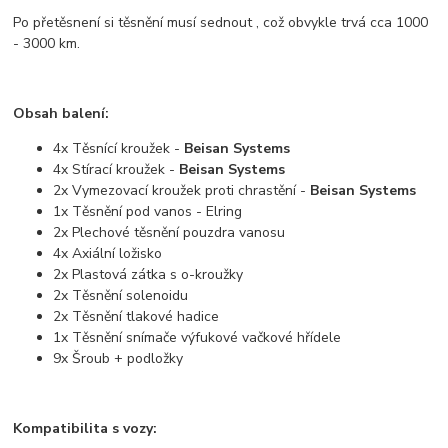
Po přetěsnení si těsnění musí sednout , což obvykle trvá cca 1000
- 3000 km.
Obsah balení:
4x Těsnící kroužek -
Beisan Systems
4x Stírací kroužek -
Beisan Systems
2x Vymezovací kroužek proti chrastění -
Beisan Systems
1x Těsnění pod vanos - Elring
2x Plechové těsnění pouzdra vanosu
4x Axiální ložisko
2x Plastová zátka s o-kroužky
2x Těsnění solenoidu
2x Těsnění tlakové hadice
1x Těsnění snímače výfukové vačkové hřídele
9x Šroub + podložky
Kompatibilita s vozy: