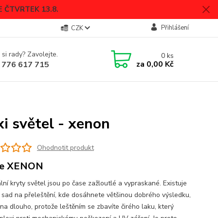
 ČTVRTEK 13.8.
Přihlášení
CZK
 si rady? Zavolejte.
0
ks
za
0,00 Kč
 776 617 715
i světel - xenon
Ohodnotit produkt
ze XENON
lní kryty světel jsou po čase zažloutlé a vypraskané. Existuje
sad na přeleštění, kde dosáhnete většinou dobrého výsledku,
na dlouho, protože leštěním se zbavíte čirého laku, který