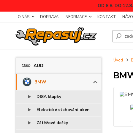
OD 8.8. DO 12
O NÁS
DOPRAVA
INFORMACE
KONTAKT
NÁVO
Úvod
AUDI
BMW 
BMW
DISA klapky
Elektrické stahování oken
Zátěžové dečky