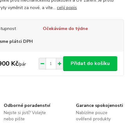
 plexi proti mechanickému poškození a UV záření. Je proto
ryty vyměnit za nové, a víte...
celý popis
tupnost
Očekáváme do týdne
sme plátci DPH
900 Kč
Přidat do košíku
/
pár
Odborné poradenství
Garance spokojenosti
Nejste si jistí? Volejte
Nabízíme pouze
nebo pište
ověřené produkty