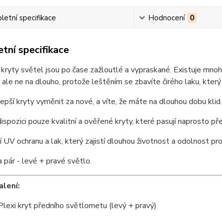
etní specifikace
Hodnocení
0
tní specifikace
í kryty světel jsou po čase zažloutlé a vypraskané. Existuje mn
 ale ne na dlouho, protože leštěním se zbavíte čirého laku, kter
lepší kryty vyměnit za nové, a víte, že máte na dlouhou dobu klid.
spozici pouze kvalitní a ověřené kryty, které pasují naprosto př
í UV ochranu a lak, který zajistí dlouhou životnost a odolnost p
a pár - levé + pravé světlo.
lení:
Plexi kryt předního světlometu (levý + pravý)