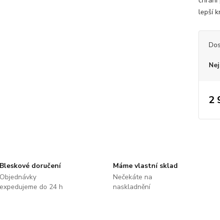
chrání
lepší k
Dos
Nej
2 
Bleskové doručení
Máme vlastní sklad
Objednávky
Nečekáte na
expedujeme do 24 h
naskladnění