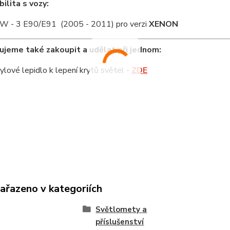
ilita s vozy:
 - 3 E90/E91 (2005 - 2011) pro verzi
XENON
jeme také zakoupit a udělat při jednom:
ylové lepidlo k lepení krytů světel -
ZDE
zařazeno v kategoriích
Světlomety a
příslušenství