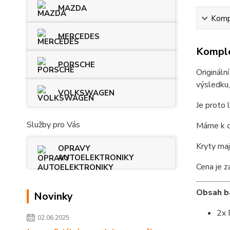
MAZDA
Kompl
MERCEDES
Komple
PORSCHE
Origináln
výsledku,
VOLKSWAGEN
Je proto 
Služby pro Vás
Máme k di
Kryty maj
OPRAVY
AUTOELEKTRONIKY
Cena je z
Obsah ba
Novinky
2x 
02.06.2025