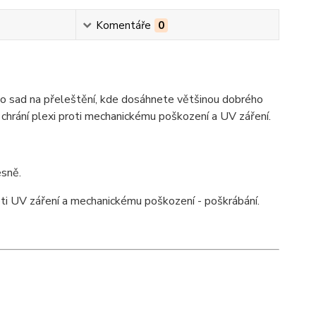
Komentáře
0
oho sad na přeleštění, kde dosáhnete většinou dobrého
ý chrání plexi proti mechanickému poškození a UV záření.
esně.
roti UV záření a mechanickému poškození - poškrábání.