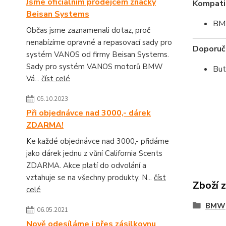
Jsme oficiálním prodejcem značky
Kompatib
Beisan Systems
BMW
Občas jsme zaznamenali dotaz, proč
nenabízíme opravné a repasovací sady pro
Doporuču
systém VANOS od firmy Beisan Systems.
Sady pro systém VANOS motorů BMW
But
Vá...
číst celé
05.10.2023
Při objednávce nad 3000,- dárek
ZDARMA!
Ke každé objednávce nad 3000,- přidáme
jako dárek jednu z vůní California Scents
ZDARMA. Akce platí do odvolání a
vztahuje se na všechny produkty. N...
číst
Zboží 
celé
BMW
06.05.2021
Nově odesíláme i přes zásilkovnu