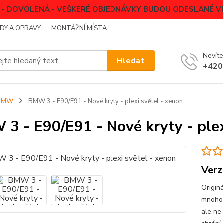
.8. - DOVOLENÁ - VEŠKERÉ OBJEDNÁVKY BUDOU ODESLANÉ VE
DY A OPRAVY
MONTÁŽNÍ MÍSTA
Nevíte
Hledat
+420
BMW
BMW 3 - E90/E91 - Nové kryty - plexi světel - xenon
3 - E90/E91 - Nové kryty - plex
Ver
Originá
mnoho 
ale ne 