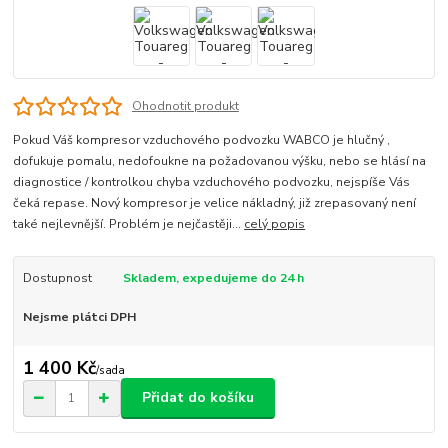
Ohodnotit produkt
Pokud Váš kompresor vzduchového podvozku WABCO je hlučný ,
dofukuje pomalu, nedofoukne na požadovanou výšku, nebo se hlásí na
diagnostice / kontrolkou chyba vzduchového podvozku, nejspíše Vás
čeká repase. Nový kompresor je velice nákladný, již zrepasovaný není
také nejlevnější. Problém je nejčastěji...
celý popis
Dostupnost
Skladem, expedujeme do 24 h
Nejsme plátci DPH
1 400 Kč
/
sada
Přidat do košíku