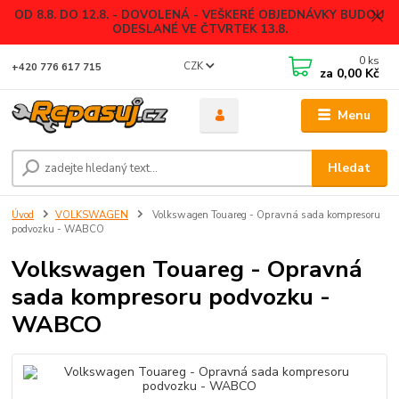
OD 8.8. DO 12.8. - DOVOLENÁ - VEŠKERÉ OBJEDNÁVKY BUDOU
ODESLANÉ VE ČTVRTEK 13.8.
0
ks
CZK
+420 776 617 715
za
0,00 Kč
Menu
Hledat
Úvod
VOLKSWAGEN
Volkswagen Touareg - Opravná sada kompresoru
podvozku - WABCO
Volkswagen Touareg - Opravná
sada kompresoru podvozku -
WABCO