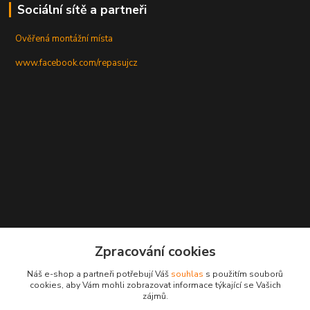
Sociální sítě a partneři
Ověřená montážní místa
www.facebook.com/repasujcz
Zpracování cookies
Náš e-shop a partneři potřebují Váš
souhlas
s použitím souborů
cookies, aby Vám mohli zobrazovat informace týkající se Vašich
zájmů.