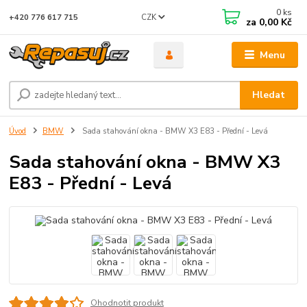
0
ks
CZK
+420 776 617 715
za
0,00 Kč
Menu
Hledat
Úvod
BMW
Sada stahování okna - BMW X3 E83 - Přední - Levá
Sada stahování okna - BMW X3
E83 - Přední - Levá
Ohodnotit produkt