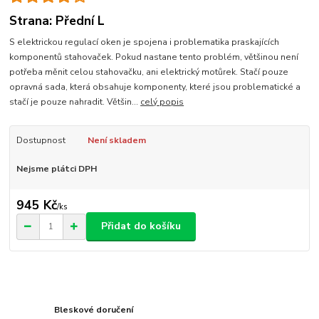
Strana: Přední L
S elektrickou regulací oken je spojena i problematika praskajících
komponentů stahovaček. Pokud nastane tento problém, většinou není
potřeba měnit celou stahovačku, ani elektrický motůrek. Stačí pouze
opravná sada, která obsahuje komponenty, které jsou problematické a
stačí je pouze nahradit. Většin...
celý popis
Dostupnost
Není skladem
Nejsme plátci DPH
945 Kč
/
ks
Přidat do košíku
Bleskové doručení