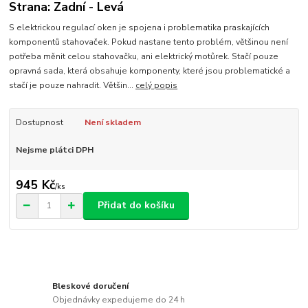
Strana: Zadní - Levá
S elektrickou regulací oken je spojena i problematika praskajících
komponentů stahovaček. Pokud nastane tento problém, většinou není
potřeba měnit celou stahovačku, ani elektrický motůrek. Stačí pouze
opravná sada, která obsahuje komponenty, které jsou problematické a
stačí je pouze nahradit. Většin...
celý popis
Dostupnost
Není skladem
Nejsme plátci DPH
945 Kč
/
ks
Přidat do košíku
Bleskové doručení
Objednávky expedujeme do 24 h