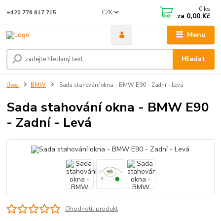
0
ks
CZK
+420 776 617 715
za
0,00 Kč
Menu
Hledat
Úvod
BMW
Sada stahování okna - BMW E90 - Zadní - Levá
Sada stahování okna - BMW E90
- Zadní - Levá
Ohodnotit produkt