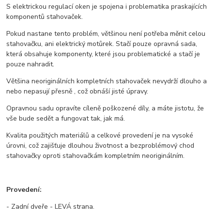
S elektrickou regulací oken je spojena i problematika praskajících
komponentů stahovaček.
Pokud nastane tento problém, většinou není potřeba měnit celou
stahovačku, ani elektrický motůrek. Stačí pouze opravná sada,
která obsahuje komponenty, které jsou problematické a stačí je
pouze nahradit.
Většina neoriginálních kompletních stahovaček nevydrží dlouho a
nebo nepasují přesně , což obnáší jisté úpravy.
Opravnou sadu opravíte cíleně poškozené díly, a máte jistotu, že
vše bude sedět a fungovat tak, jak má.
Kvalita použitých materiálů a celkové provedení je na vysoké
úrovni, což zajišťuje dlouhou životnost a bezproblémový chod
stahovačky oproti stahovačkám kompletním neoriginálním.
Provedení:
- Zadní dveře - LEVÁ strana.