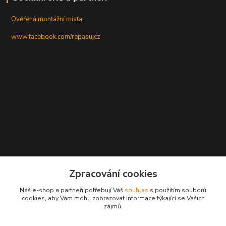
Ověřená montážní místa
www.facebook.com/repasujcz
Zpracování cookies
Náš e-shop a partneři potřebují Váš
souhlas
s použitím souborů
cookies, aby Vám mohli zobrazovat informace týkající se Vašich
zájmů.