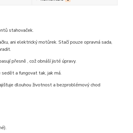
nentů stahovaček.
ku, ani elektrický motůrek. Stačí pouze opravná sada,
radit.
ují přesně , což obnáší jisté úpravy.
 sedět a fungovat tak, jak má.
 zajišťuje dlouhou životnost a bezproblémový chod
é).