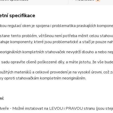
tní specifikace
ckou regulací oken je spojena i problematika praskajících kompo
tane tento problém, většinou není potřeba měnit celou stahovač
ahuje komponenty, které jsou problematické a stačí je pouze nah
eoriginálních kompletních stahovaček nevydrží dlouho a nebo nepas
sadu opravíte cíleně poškozené díly, a máte jistotu, že vše bude
oužitých materiálů a celkové provedení je na vysoké úrovni, což
ky oproti stahovačkám kompletním neoriginálním.
í:
 dveře - Možné instalovat na LEVOU i PRAVOU stranu (jsou stejn