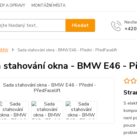
DY A OPRAVY
MONTÁŽNÍ MÍSTA
Nevíte
Hledat
+420
BMW
Sada stahování okna - BMW E46 - Přední - PředFacelift
 stahování okna - BMW E46 - Př
Stra
S elekt
kompon
není p
pouze 
problem