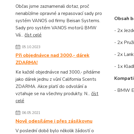
Občas jsme zaznamenali dotaz, proč
nenabízíme opravné a repasovací sady pro
Obsah ba
systém VANOS od firmy Beisan Systems.
Sady pro systém VANOS motorů BMW
- 2x Jezd
Vá...
číst celé
- 2x Pruž
05.10.2023
- 2x Lan
Při objednávce nad 3000,- dárek
ZDARMA!
- 1x Klad
Ke každé objednávce nad 3000,- přidáme
Kompatib
jako dárek jednu z vůní California Scents
ZDARMA. Akce platí do odvolání a
- BMW E4
vztahuje se na všechny produkty. N...
číst
celé
06.05.2021
Nově odesíláme i přes zásilkovnu
V poslední době bylo několik žádostí o