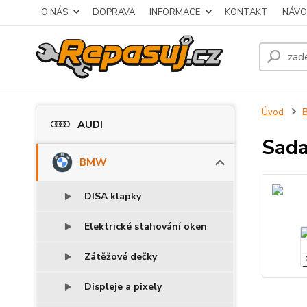
O NÁS
DOPRAVA
INFORMACE
KONTAKT
NÁVO
Úvod
AUDI
Sada
BMW
DISA klapky
Elektrické stahování oken
Zátěžové dečky
Displeje a pixely