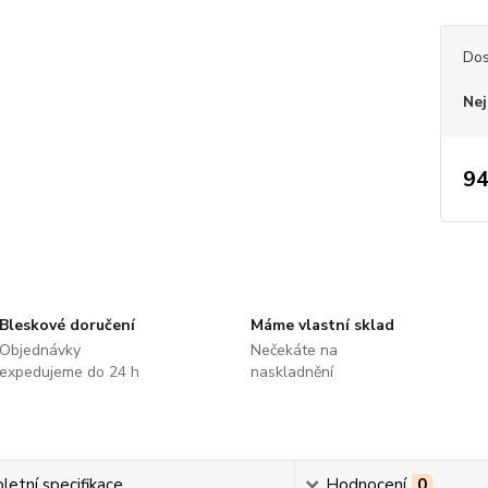
Dos
Nej
94
Bleskové doručení
Máme vlastní sklad
Objednávky
Nečekáte na
expedujeme do 24 h
naskladnění
etní specifikace
Hodnocení
0