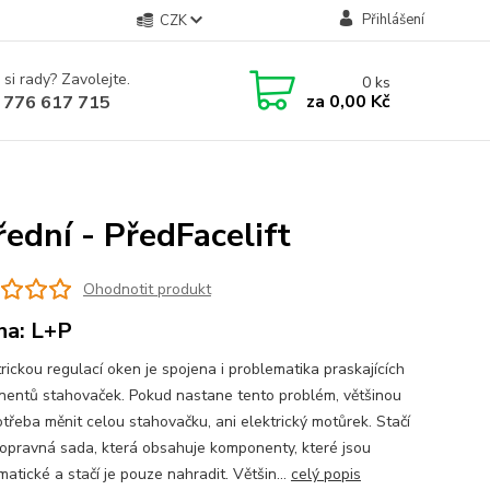
Přihlášení
CZK
 si rady? Zavolejte.
0
ks
za
0,00 Kč
 776 617 715
ední - PředFacelift
Ohodnotit produkt
na: L+P
rickou regulací oken je spojena i problematika praskajících
entů stahovaček. Pokud nastane tento problém, většinou
otřeba měnit celou stahovačku, ani elektrický motůrek. Stačí
opravná sada, která obsahuje komponenty, které jsou
atické a stačí je pouze nahradit. Většin...
celý popis