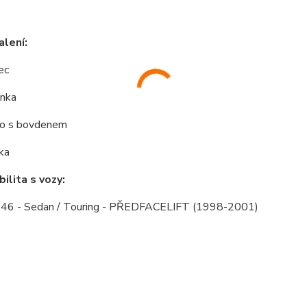
lení:
ec
inka
ko s bovdenem
ka
ilita s vozy:
6 - Sedan / Touring - PŘEDFACELIFT (1998-2001)