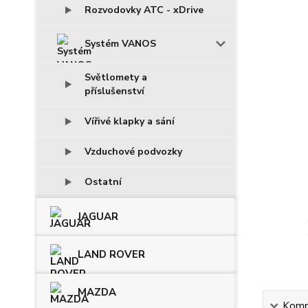
Rozvodovky ATC - xDrive
Systém VANOS
Světlomety a
příslušenství
Vířivé klapky a sání
Vzduchové podvozky
Ostatní
JAGUAR
LAND ROVER
MAZDA
Kompl