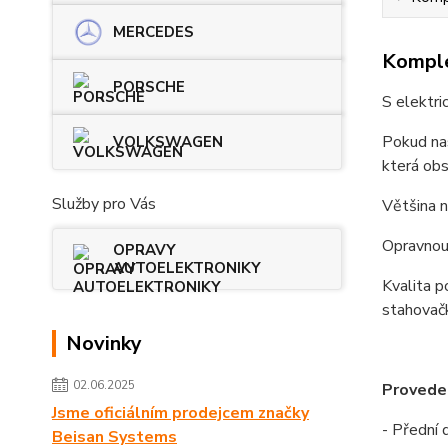
MERCEDES
Komple
PORSCHE
S elektri
Pokud nas
VOLKSWAGEN
která obs
Služby pro Vás
Většina n
Opravnou 
OPRAVY
AUTOELEKTRONIKY
Kvalita p
stahovač
Novinky
02.06.2025
Proveden
Jsme oficiálním prodejcem značky
- Přední
Beisan Systems