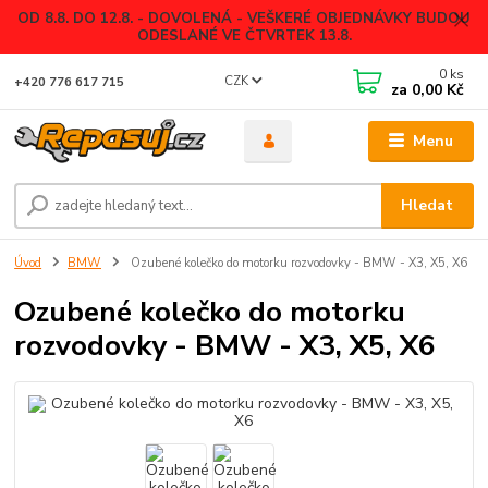
OD 8.8. DO 12.8. - DOVOLENÁ - VEŠKERÉ OBJEDNÁVKY BUDOU
ODESLANÉ VE ČTVRTEK 13.8.
0
ks
CZK
+420 776 617 715
za
0,00 Kč
Menu
Hledat
Úvod
BMW
Ozubené kolečko do motorku rozvodovky - BMW - X3, X5, X6
Ozubené kolečko do motorku
rozvodovky - BMW - X3, X5, X6