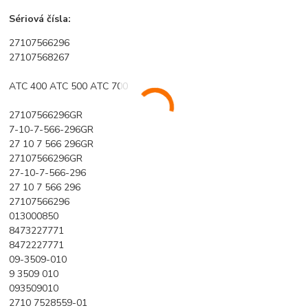
Sériová čísla:
27107566296
27107568267
ATC 400 ATC 500 ATC 700
27107566296GR
7-10-7-566-296GR
27 10 7 566 296GR
27107566296GR
27-10-7-566-296
27 10 7 566 296
27107566296
013000850
8473227771
8472227771
09-3509-010
9 3509 010
093509010
2710 7528559-01