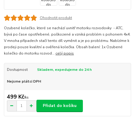
Ohodnotit produkt
Ozubené kolečko, které se nachází uvnitř motorku rozvodovky - ATC,
bývá po čase opotřebené, poškozené a vzniká problém s pohonem 4x4.
V mnoha případech stačí tento díl vyměnit a je po problému. Nabízíme k
prodeji pouze kvalitní a ověřená kolečka. Obsah balení: 1x Ozubené
kolečko do motorku rozvod...
celý popis
Dostupnost
Skladem, expedujeme do 24 h
Nejsme plátci DPH
499 Kč
/
ks
Přidat do košíku