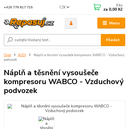
0
ks
CZK
+420 776 617 715
za
0,00 Kč
Menu
Hledat
Úvod
AUDI
Náplň a těsnění vysoušeče kompresoru WABCO - Vzduchový
podvozek
Náplň a těsnění vysoušeče
kompresoru WABCO - Vzduchový
podvozek