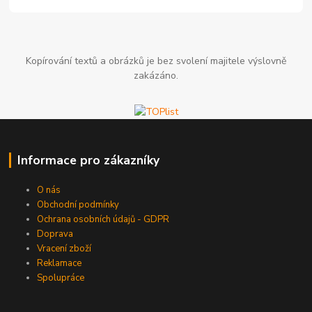
Kopírování textů a obrázků je bez svolení majitele výslovně
zakázáno.
Informace pro zákazníky
O nás
Obchodní podmínky
Ochrana osobních údajů - GDPR
Doprava
Vracení zboží
Reklamace
Spolupráce