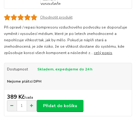
Ohodnotit produkt
Při opravě / repasi kompresoru vzduchového podvozku se doporučuje
vyměnit i vysoušecí médium, které je po letech znehodnocené a
nepohlcuje vlhkost tak, jak by mělo. Pokud je náplň stará a
znehodnocená, je zde riziko, že se vlhkost dostane do systému, kde
způsobuje korozi všech komponent a následné z...
celý popis
Dostupnost
Skladem, expedujeme do 24 h
Nejsme plátci DPH
389 Kč
/
sada
Přidat do košíku