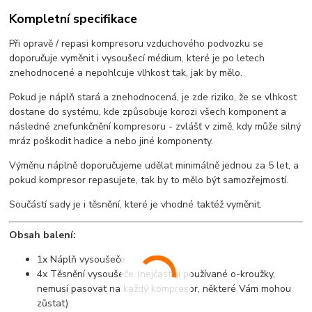
Kompletní specifikace
Při opravě / repasi kompresoru vzduchového podvozku se
doporučuje vyměnit i vysoušecí médium, které je po letech
znehodnocené a nepohlcuje vlhkost tak, jak by mělo.
Pokud je náplň stará a znehodnocená, je zde riziko, že se vlhkost
dostane do systému, kde způsobuje korozi všech komponent a
následné znefunkčnění kompresoru - zvlášť v zimě, kdy může silný
mráz poškodit hadice a nebo jiné komponenty.
Výměnu náplně doporučujeme udělat minimálně jednou za 5 let, a
pokud kompresor repasujete, tak by to mělo být samozřejmostí.
Součástí sady je i těsnění, které je vhodné taktéž vyměnit.
Obsah balení:
1x Náplň vysoušeče
4x Těsnění vysoušeče (nejčastěji používané o-kroužky,
nemusí pasovat na každý kompresor, některé Vám mohou
zůstat)