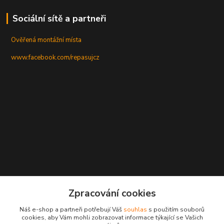
Sociální sítě a partneři
Ověřená montážní místa
www.facebook.com/repasujcz
Zpracování cookies
Náš e-shop a partneři potřebují Váš
souhlas
s použitím souborů
cookies, aby Vám mohli zobrazovat informace týkající se Vašich