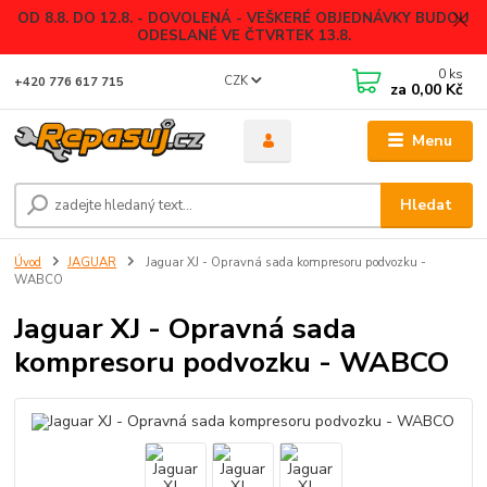
OD 8.8. DO 12.8. - DOVOLENÁ - VEŠKERÉ OBJEDNÁVKY BUDOU
ODESLANÉ VE ČTVRTEK 13.8.
0
ks
CZK
+420 776 617 715
za
0,00 Kč
Menu
Hledat
Úvod
JAGUAR
Jaguar XJ - Opravná sada kompresoru podvozku -
WABCO
Jaguar XJ - Opravná sada
kompresoru podvozku - WABCO