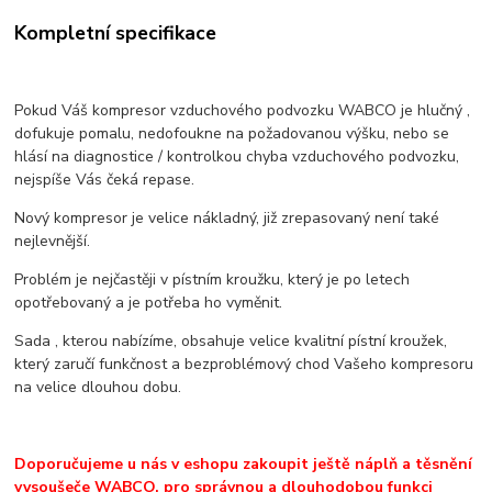
Kompletní specifikace
Pokud Váš kompresor vzduchového podvozku WABCO je hlučný ,
dofukuje pomalu, nedofoukne na požadovanou výšku, nebo se
hlásí na diagnostice / kontrolkou chyba vzduchového podvozku,
nejspíše Vás čeká repase.
Nový kompresor je velice nákladný, již zrepasovaný není také
nejlevnější.
Problém je nejčastěji v pístním kroužku, který je po letech
opotřebovaný a je potřeba ho vyměnit.
Sada , kterou nabízíme, obsahuje velice kvalitní pístní kroužek,
který zaručí funkčnost a bezproblémový chod Vašeho kompresoru
na velice dlouhou dobu.
Doporučujeme u nás v eshopu zakoupit ještě náplň a těsnění
vysoušeče WABCO, pro správnou a dlouhodobou funkci