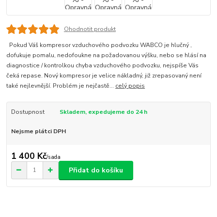
Ohodnotit produkt
Pokud Váš kompresor vzduchového podvozku WABCO je hlučný ,
dofukuje pomalu, nedofoukne na požadovanou výšku, nebo se hlásí na
diagnostice / kontrolkou chyba vzduchového podvozku, nejspíše Vás
čeká repase. Nový kompresor je velice nákladný, již zrepasovaný není
také nejlevnější. Problém je nejčastě...
celý popis
Dostupnost
Skladem, expedujeme do 24 h
Nejsme plátci DPH
1 400 Kč
/
sada
Přidat do košíku