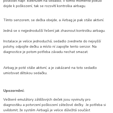
poškodit např. kleknutím na sedadlo, v tomto momentě pokud
dojde k poškození, tak se rozsvítí kontrolka airbagu.
Tímto senzorem, se dečka obejde, a Airbag je pak stále aktivní.
Jedná se o nejjednodušší řešení jak zhasnout kontrolku airbagu.
Instalace je velice jednoduchá, sedadlo zvednete do nejvyšší
polohy, odpojíte dečku a místo ní zapojíte tento senzor. Na
diagnostice je potom potřeba závadu nechat smazat.
Airbag je poté stále aktivní, a je zakázané na toto sedadlo
umisťovat dětskou sedačku.
Upozornění:
Veškeré emulátory zátěžových deček jsou vyvinuty pro
diagnostiku a potvrzení poškození zátežové dečky. Je potřeba si
uvědomit, že systém Airbagů je velice důležitá součást