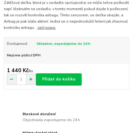
Zátěžová dečka, která je v sedadle spolujezdce se může lehce poškodit
např. kleknutím na sedadlo, v tomto momentě pokud dojde k poškození,
tak se rozsvítí kontrolka airbagu. Tímto senzorem, se dečka obejde, a
Airbag je pak stále aktivní. Jedná se o nejjednodušší řešení jak zhasnout
kontrolku airbagu...
celý popis
Dostupnost
Skladem, expedujeme do 24 h
Nejsme plátci DPH
1 440 Kč
/
ks
Přidat do košíku
Bleskové doručení
Objednávky expedujeme do 24 h
Máme vlastní sklad