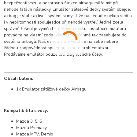
bezpečnosti vozu a nesprávná funkce airbagu může mít při
nehodě fatální následky. Emulátor zátěžové dečky systém obejde,
airbag je stále aktivní, systém si myslí, že na sedadle někdo sedí a
i v nepřítomnosti spolujezdce při nehodě vystřelí. Jediné zcela
správné řešení je vyměnit zátěžovou dečku. Instalaci emulátoru
provádíte na vlastní zodpovědnost a vědomě tak zasahujete do
systému airbagů. Náš eshop a ani výrobce na sebe nebere
žádnou zodpovědnost spojenou s touto problematikou.
Prodáváme emulátor pouze pro diagnostické účely.
Obsah balení:
1x Emulátor zátěžové dečky Airbagu
Kompatibilita s vozy:
Mazda 3, 5, 6
Mazda Premacy
Mazda MPV, Demio