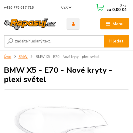
0
ks
CZK
+420 776 617 715
za
0,00 Kč
Menu
Hledat
Úvod
BMW
BMW X5 - E70 - Nové kryty - plexi světel
BMW X5 - E70 - Nové kryty -
plexi světel