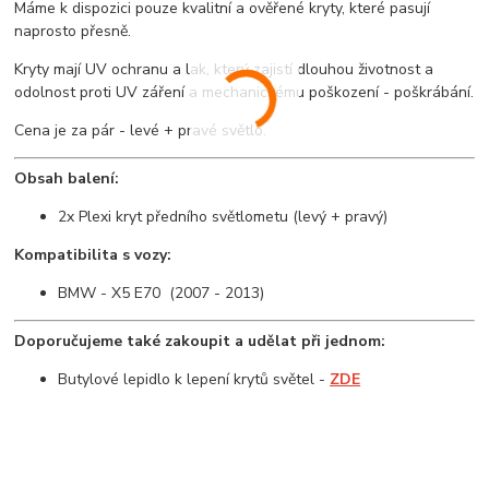
Máme k dispozici pouze kvalitní a ověřené kryty, které pasují
naprosto přesně.
Kryty mají UV ochranu a lak, který zajistí dlouhou životnost a
odolnost proti UV záření a mechanickému poškození - poškrábání.
Cena je za pár - levé + pravé světlo.
Obsah balení:
2x Plexi kryt předního světlometu (levý + pravý)
Kompatibilita s vozy:
BMW - X5 E70 (2007 - 2013)
Doporučujeme také zakoupit a udělat při jednom:
Butylové lepidlo k lepení krytů světel -
ZDE