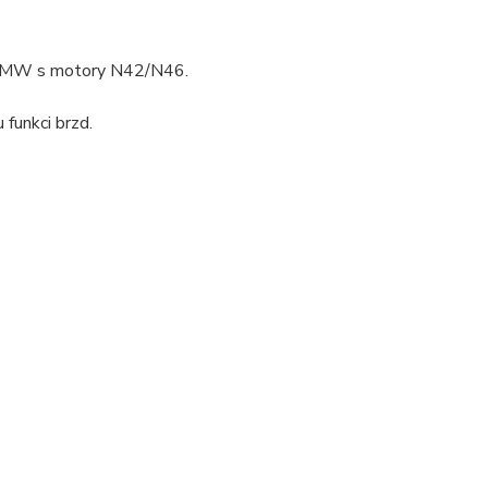
y BMW s motory N42/N46.
 funkci brzd.