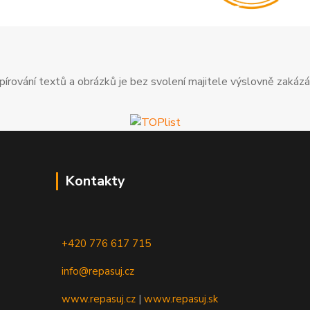
pírování textů a obrázků je bez svolení majitele výslovně zakázá
Kontakty
+420 776 617 715
info@repasuj.cz
www.repasuj.cz
|
www.repasuj.sk