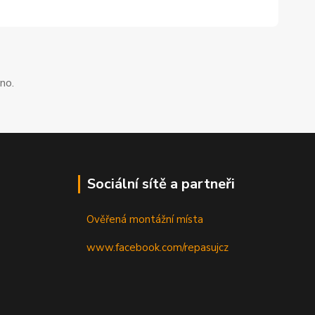
no.
Sociální sítě a partneři
Ověřená montážní místa
www.facebook.com/repasujcz