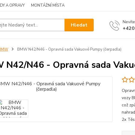
DY A OPRAVY
MONTÁŽNÍ MÍSTA
Nevíte
Hledat
+420
BMW
BMW N42/N46 - Opravná sada Vakuové Pumpy (čerpadla)
N42/N46 - Opravná sada Vakuo
Opravn
vozy B
což zp
nahrad
2x Těs