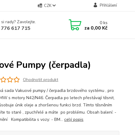
Přihlášení
CZK
 si rady? Zavolejte.
0
ks
za
0,00 Kč
 776 617 715
vé Pumpy (čerpadla)
Ohodnotit produkt
á sada Vakuové pumpy / čerpadla brzdového systému , pro
MW s motory N42/N46. Čerpadla po letech přestávají těsnit,
ůsobuje únik oleje a zhoršenou funkci brzd. Tímto těsněním
íte to staré , zpuchřelé a máte po problému. Obsah balení: -
nění Kompatibilita s vozy: - BM...
celý popis