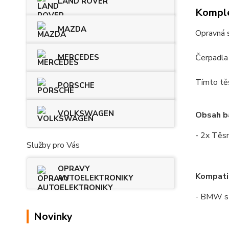
LAND ROVER
Komple
MAZDA
Opravná 
MERCEDES
Čerpadla 
Tímto těs
PORSCHE
VOLKSWAGEN
Obsah ba
- 2x Těs
Služby pro Vás
OPRAVY
Kompatib
AUTOELEKTRONIKY
- BMW s 
Novinky