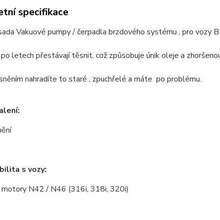
tní specifikace
sada Vakuové pumpy / čerpadla brzdového systému , pro voz
po letech přestávají těsnit, což způsobuje únik oleje a zhoršenou
něním nahradíte to staré , zpuchřelé a máte po problému.
lení:
nění
ilita s vozy:
motory N42 / N46 (316i, 318i, 320i)