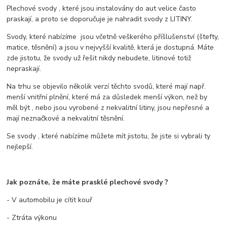
Plechové svody , které jsou instalovány do aut velice často
praskají, a proto se doporučuje je nahradit svody z LITINY.
Svody, které nabízíme jsou včetně veškerého příšlušenství (štefty,
matice, těsnění) a jsou v nejvyšší kvalitě, která je dostupná. Máte
zde jistotu, že svody už řešit nikdy nebudete, litinové totiž
nepraskají.
Na trhu se objevilo několik verzí těchto svodů, které mají např.
menší vnitřní plnění, které má za důsledek menší výkon, než by
měl být , nebo jsou vyrobené z nekvalitní litiny, jsou nepřesné a
mají neznačkové a nekvalitní těsnění.
Se svody , které nabízíme můžete mít jistotu, že jste si vybrali ty
nejlepší.
Jak poznáte, že máte prasklé plechové svody ?
- V automobilu je cítit kouř
- Ztráta výkonu