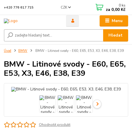
0
ks
CZK
+420 776 617 715
za
0,00 Kč
Menu
Hledat
Úvod
BMW
BMW - Litinové svody - E60, E65, E53, X3, E46, E38, E39
BMW - Litinové svody - E60, E65,
E53, X3, E46, E38, E39
Ohodnotit produkt