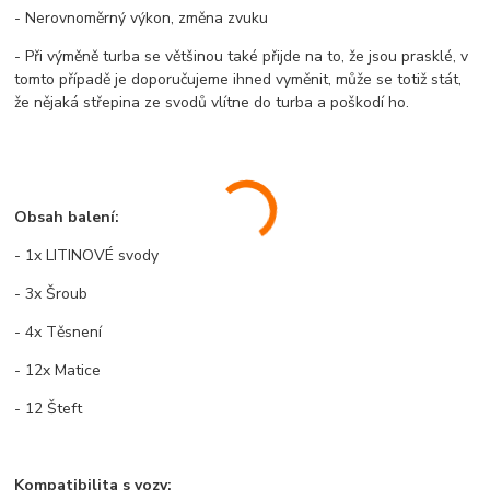
- Nerovnoměrný výkon, změna zvuku
- Při výměně turba se většinou také přijde na to, že jsou prasklé, v
tomto případě je doporučujeme ihned vyměnit, může se totiž stát,
že nějaká střepina ze svodů vlítne do turba a poškodí ho.
Obsah balení:
- 1x LITINOVÉ svody
- 3x Šroub
- 4x Těsnení
- 12x Matice
- 12 Šteft
Kompatibilita s vozy: