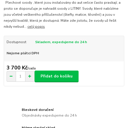
Plechové svody , které jsou instalovány do aut velice často praskají, a
proto se doporučuje je nahradit svody z LITINY. Svody, které nabízíme
jsou včetně veškerého příšlušenství (štefty, matice, těsnění) a jsou v
nejvyšší kvalitě, která je dostupná. Máte zde jistotu, že svody už řešit
nikdy nebud...
celý popis
Dostupnost
Skladem, expedujeme do 24 h
Nejsme plátci DPH
3 700 Kč
/
sada
Přidat do košíku
Bleskové doručení
Objednávky expedujeme do 24 h
Máme vlastní sklad