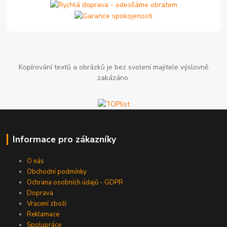
Kopírování textů a obrázků je bez svolení majitele výslovně
zakázáno.
Informace pro zákazníky
O nás
Obchodní podmínky
Ochrana osobních údajů - GDPR
Doprava
Vracení zboží
Reklamace
Spolupráce