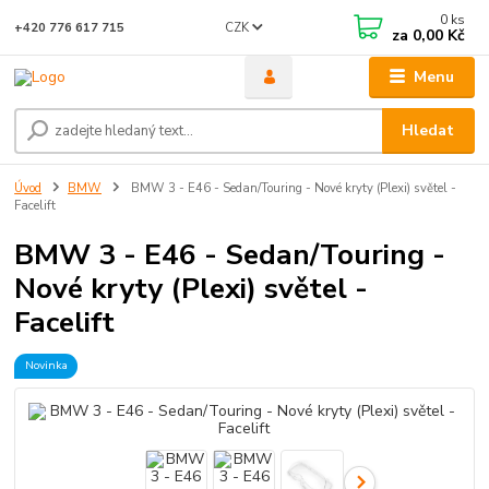
0
ks
CZK
+420 776 617 715
za
0,00 Kč
Menu
Hledat
Úvod
BMW
BMW 3 - E46 - Sedan/Touring - Nové kryty (Plexi) světel -
Facelift
BMW 3 - E46 - Sedan/Touring -
Nové kryty (Plexi) světel -
Facelift
Novinka