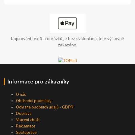
Kopírování textů a obrázků je bez svolení majitele výslovně
zakázáno.
Informace pro zákazníky
O nás
Obchodní podmínky
Ochrana osobních údajů - GDPR
Doprava
Vracení zboží
Reklamace
Spolupráce