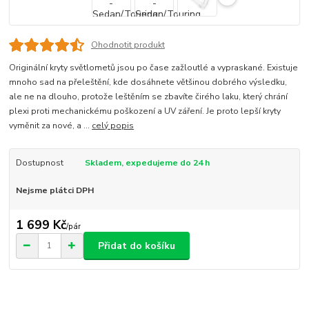
Ohodnotit produkt
Originální kryty světlometů jsou po čase zažloutlé a vypraskané. Existuje
mnoho sad na přeleštění, kde dosáhnete většinou dobrého výsledku,
ale ne na dlouho, protože leštěním se zbavíte čirého laku, který chrání
plexi proti mechanickému poškození a UV záření. Je proto lepší kryty
vyměnit za nové, a ...
celý popis
Dostupnost
Skladem, expedujeme do 24 h
Nejsme plátci DPH
1 699 Kč
/
pár
Přidat do košíku