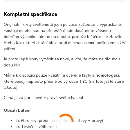
Kompletní specifikace
Originální kryty světlometů jsou po čase zažloutlé a vypraskané.
Existuje mnoho sad na přeleštění, kde dosáhnete většinou
dobrého výsledku, ale ne na dlouho, protože leštěním se zbavíte
čirého laku, který chrání plexi proti mechanickému poškození a UV
záření.
Je proto lepší kryty vyměnit za nové, a víte, že máte na dlouhou
dobu klid.
Máme k dispozici pouze kvalitní a ověřené kryty s
homologací
,
které pasují naprosto přesně od výrobce
TYC
(na foto ještě staré
DJauto).
Cena je za pár - levé + pravé světlo Facelift.
Obsah balení:
2x Plexi kryt předního světlometu (levý + pravý)
2x Těsnění světlometu