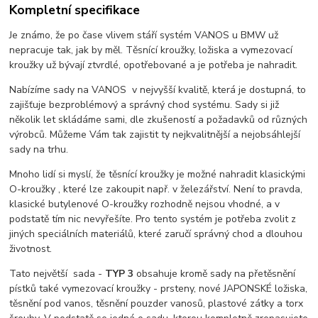
Kompletní specifikace
Je známo, že po čase vlivem stáří systém VANOS u BMW už
nepracuje tak, jak by měl. Těsnící kroužky, ložiska a vymezovací
kroužky už bývají ztvrdlé, opotřebované a je potřeba je nahradit.
Nabízíme sady na VANOS v nejvyšší kvalitě, která je dostupná, to
zajišťuje bezproblémový a správný chod systému. Sady si již
několik let skládáme sami, dle zkušeností a požadavků od různých
výrobců. Můžeme Vám tak zajistit ty nejkvalitnější a nejobsáhlejší
sady na trhu.
Mnoho lidí si myslí, že těsnící kroužky je možné nahradit klasickými
O-kroužky , které lze zakoupit např. v železářství. Není to pravda,
klasické butylenové O-kroužky rozhodně nejsou vhodné, a v
podstatě tím nic nevyřešíte. Pro tento systém je potřeba zvolit z
jiných speciálních materiálů, které zaručí správný chod a dlouhou
životnost.
Tato největší sada -
TYP 3
obsahuje kromě sady na přetěsnění
pístků také vymezovací kroužky - prsteny, nové JAPONSKÉ ložiska,
těsnění pod vanos, těsnění pouzder vanosů, plastové zátky a torx