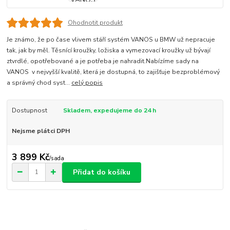
Ohodnotit produkt
Je známo, že po čase vlivem stáří systém VANOS u BMW už nepracuje
tak, jak by měl. Těsnící kroužky, ložiska a vymezovací kroužky už bývají
ztvrdlé, opotřebované a je potřeba je nahradit.Nabízíme sady na
VANOS v nejvyšší kvalitě, která je dostupná, to zajišťuje bezproblémový
a správný chod syst...
celý popis
Dostupnost
Skladem, expedujeme do 24 h
Nejsme plátci DPH
3 899 Kč
/
sada
Přidat do košíku