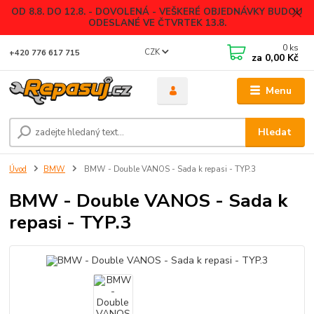
OD 8.8. DO 12.8. - DOVOLENÁ - VEŠKERÉ OBJEDNÁVKY BUDOU
ODESLANÉ VE ČTVRTEK 13.8.
0
ks
CZK
+420 776 617 715
za
0,00 Kč
Menu
Hledat
Úvod
BMW
BMW - Double VANOS - Sada k repasi - TYP.3
BMW - Double VANOS - Sada k
repasi - TYP.3