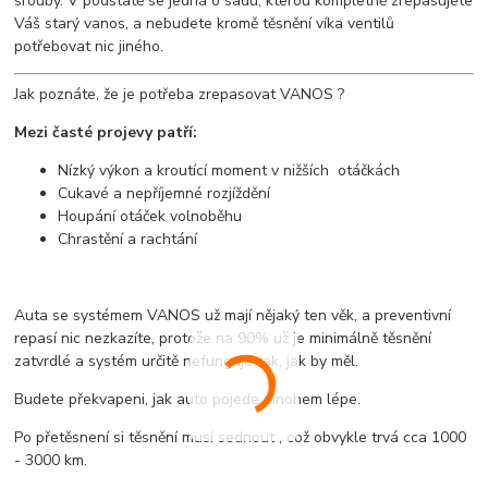
šrouby. V podstatě se jedná o sadu, kterou kompletně zrepasujete
Váš starý vanos, a nebudete kromě těsnění víka ventilů
potřebovat nic jiného.
Jak poznáte, že je potřeba zrepasovat VANOS ?
Mezi časté projevy patří:
Nízký výkon a kroutící moment v nižších otáčkách
Cukavé a nepříjemné rozjíždění
Houpání otáček volnoběhu
Chrastění a rachtání
Auta se systémem VANOS už mají nějaký ten věk, a preventivní
repasí nic nezkazíte, protože na 90% už je minimálně těsnění
zatvrdlé a systém určitě nefunguje tak, jak by měl.
Budete překvapeni, jak auto pojede mnohem lépe.
Po přetěsnení si těsnění musí sednout , což obvykle trvá cca 1000
- 3000 km.