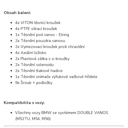
Obsah balení:
4x VITON těsnící kroužek
4x PTFE stírací kroužek
1x Těsnění pod vanos - Elring
2x Těsnění pouzdra vanosu
2x Vymezovací kroužek proti chrastění
4x Axiální ložisko
2x Plastová zátka s o-kroužky
2x Těsnění solenoidu
2x Těsnění tlakové hadice
1x Těsnění snímače výfukové vačkové hřídele
9x Šroub + podložky
Kompatibilita s vozy:
Všechny vozy BMW se systémem DOUBLE VANOS
(M52TU, M54, M56)