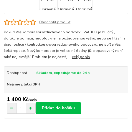
Ohodnotit produkt
Pokud Váš kompresor vzduchového podvozku WABCO je hlučný ,
dofukuje pomalu, nedofoukne na požadovanou výšku, nebo se hlásí na
diagnostice / kontrolkou chyba vzduchového podvozku, nejspíše Vás
čeká repase. Nový kompresor je velice nákladný, již zrepasovaný není
také nejlevnější. Problém je nejčastěji...
celý popis
Dostupnost
Skladem, expedujeme do 24 h
Nejsme plátci DPH
1 400 Kč
/
sada
Přidat do košíku