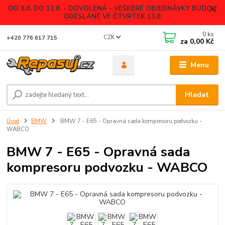
OD 8.8. DO 12.8. - DOVOLENÁ - VEŠKERÉ OBJEDNÁVKY BUDOU
ODESLANÉ VE ČTVRTEK 13.8.
0
ks
CZK
+420 776 617 715
za
0,00 Kč
Menu
Hledat
Úvod
BMW
BMW 7 - E65 - Opravná sada kompresoru podvozku -
WABCO
BMW 7 - E65 - Opravná sada
kompresoru podvozku - WABCO