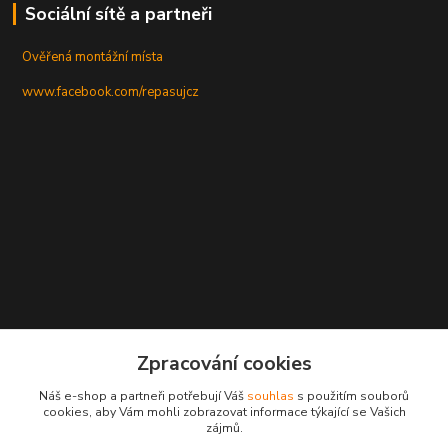
Sociální sítě a partneři
Ověřená montážní místa
www.facebook.com/repasujcz
Zpracování cookies
Náš e-shop a partneři potřebují Váš
souhlas
s použitím souborů
cookies, aby Vám mohli zobrazovat informace týkající se Vašich
zájmů.