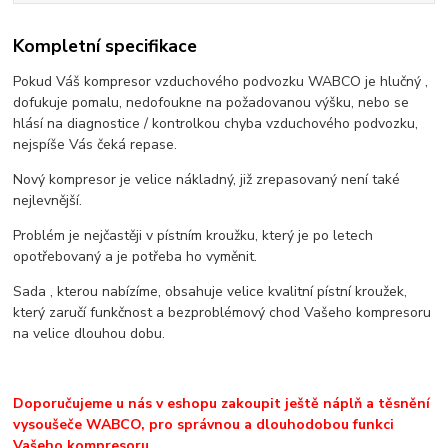
Kompletní specifikace
Pokud Váš kompresor vzduchového podvozku WABCO je hlučný ,
dofukuje pomalu, nedofoukne na požadovanou výšku, nebo se
hlásí na diagnostice / kontrolkou chyba vzduchového podvozku,
nejspíše Vás čeká repase.
Nový kompresor je velice nákladný, již zrepasovaný není také
nejlevnější.
Problém je nejčastěji v pístním kroužku, který je po letech
opotřebovaný a je potřeba ho vyměnit.
Sada , kterou nabízíme, obsahuje velice kvalitní pístní kroužek,
který zaručí funkčnost a bezproblémový chod Vašeho kompresoru
na velice dlouhou dobu.
Doporučujeme u nás v eshopu zakoupit ještě náplň a těsnění
vysoušeče WABCO, pro správnou a dlouhodobou funkci
Vašeho kompresoru.