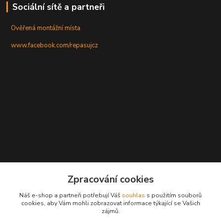
Sociální sítě a partneři
Ověřená montážní místa
www.facebook.com/repasujcz
Zpracování cookies
Náš e-shop a partneři potřebují Váš
souhlas
s použitím souborů
cookies, aby Vám mohli zobrazovat informace týkající se Vašich
zájmů.