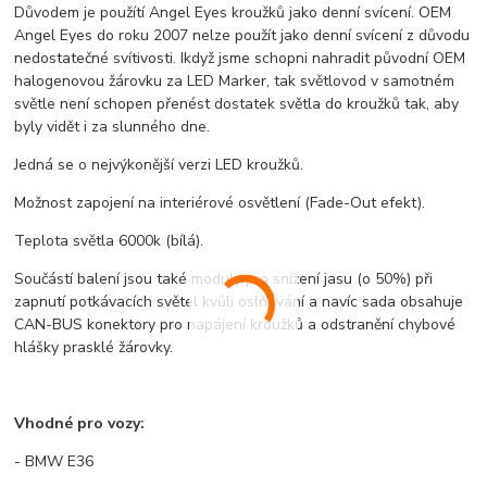
Důvodem je použítí Angel Eyes kroužků jako denní svícení. OEM
Angel Eyes do roku 2007 nelze použít jako denní svícení z důvodu
nedostatečné svítivosti. Ikdyž jsme schopni nahradit původní OEM
halogenovou žárovku za LED Marker, tak světlovod v samotném
světle není schopen přenést dostatek světla do kroužků tak, aby
byly vidět i za slunného dne.
Jedná se o nejvýkonější verzi LED kroužků.
Možnost zapojení na interiérové osvětlení (Fade-Out efekt).
Teplota světla 6000k (bílá).
Součástí balení jsou také moduly pro snížení jasu (o 50%) při
zapnutí potkávacích světel kvůli oslňování a navíc sada obsahuje
CAN-BUS konektory pro napájení kroužků a odstranění chybové
hlášky prasklé žárovky.
Vhodné pro vozy:
- BMW E36