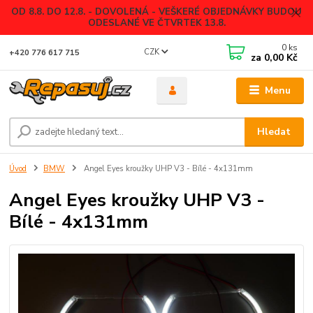
OD 8.8. DO 12.8. - DOVOLENÁ - VEŠKERÉ OBJEDNÁVKY BUDOU
ODESLANÉ VE ČTVRTEK 13.8.
0
ks
CZK
+420 776 617 715
za
0,00 Kč
Menu
Hledat
Úvod
BMW
Angel Eyes kroužky UHP V3 - Bílé - 4x131mm
Angel Eyes kroužky UHP V3 -
Bílé - 4x131mm