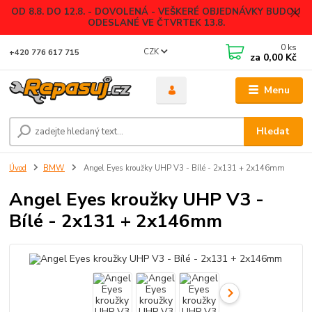
OD 8.8. DO 12.8. - DOVOLENÁ - VEŠKERÉ OBJEDNÁVKY BUDOU
ODESLANÉ VE ČTVRTEK 13.8.
0
ks
CZK
+420 776 617 715
za
0,00 Kč
Menu
Hledat
Úvod
BMW
Angel Eyes kroužky UHP V3 - Bílé - 2x131 + 2x146mm
Angel Eyes kroužky UHP V3 -
Bílé - 2x131 + 2x146mm