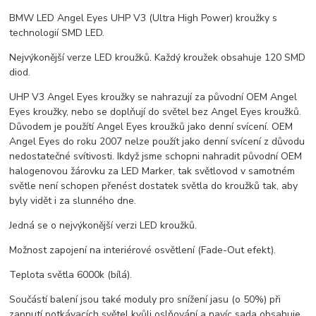
BMW LED Angel Eyes UHP V3 (Ultra High Power) kroužky s
technologií SMD LED.
Nejvýkonější verze LED kroužků. Každý kroužek obsahuje 120 SMD
diod.
UHP V3 Angel Eyes kroužky se nahrazují za původní OEM Angel
Eyes kroužky, nebo se doplňují do světel bez Angel Eyes kroužků.
Důvodem je použítí Angel Eyes kroužků jako denní svícení. OEM
Angel Eyes do roku 2007 nelze použít jako denní svícení z důvodu
nedostatečné svítivosti. Ikdyž jsme schopni nahradit původní OEM
halogenovou žárovku za LED Marker, tak světlovod v samotném
světle není schopen přenést dostatek světla do kroužků tak, aby
byly vidět i za slunného dne.
Jedná se o nejvýkonější verzi LED kroužků.
Možnost zapojení na interiérové osvětlení (Fade-Out efekt).
Teplota světla 6000k (bílá).
Součástí balení jsou také moduly pro snížení jasu (o 50%) při
zapnutí potkávacích světel kvůli oslňování a navíc sada obsahuje